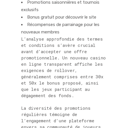
Promotions saisonnières et tournois
exclusifs
Bonus gratuit pour découvrir le site
Récompenses de parrainage pour les
nouveaux membres
L’analyse approfondie des termes
et conditions s’avère crucial
avant d’accepter une offre
promotionnelle. Un nouveau casino
en ligne transparent affiche les
exigences de rollover,
généralement comprises entre 30x
et 50x le bonus proposé, ainsi
que les jeux participant au
dégagement des fonds.
La diversité des promotions
régulières témoigne de
l’engagement d’une plateforme
envers sa communauté de joueurs.