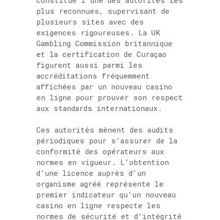
constitue l’une des autorités les
plus reconnues, supervisant de
plusieurs sites avec des
exigences rigoureuses. La UK
Gambling Commission britannique
et la certification de Curaçao
figurent aussi parmi les
accréditations fréquemment
affichées par un nouveau casino
en ligne pour prouver son respect
aux standards internationaux.
Ces autorités mènent des audits
périodiques pour s’assurer de la
conformité des opérateurs aux
normes en vigueur. L’obtention
d’une licence auprès d’un
organisme agréé représente le
premier indicateur qu’un nouveau
casino en ligne respecte les
normes de sécurité et d’intégrité