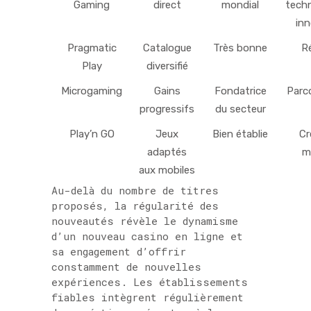
Gaming
direct
mondial
tech
in
Pragmatic
Catalogue
Très bonne
Ré
Play
diversifié
Microgaming
Gains
Fondatrice
Parco
progressifs
du secteur
Play’n GO
Jeux
Bien établie
Cr
adaptés
m
aux mobiles
Au-delà du nombre de titres
proposés, la régularité des
nouveautés révèle le dynamisme
d’un nouveau casino en ligne et
sa engagement d’offrir
constamment de nouvelles
expériences. Les établissements
fiables intègrent régulièrement