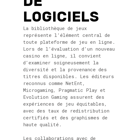
DE
LOGICIELS
La bibliothèque de jeux
représente l’élément central de
toute plateforme de jeu en ligne.
Lors de l’évaluation d’un nouveau
casino en ligne, il convient
d’examiner soigneusement la
diversité et la provenance des
titres disponibles. Les éditeurs
reconnus comme NetEnt,
Microgaming, Pragmatic Play et
Evolution Gaming assurent des
expériences de jeu équitables,
avec des taux de redistribution
certifiés et des graphismes de
haute qualité.
Les collaborations avec de