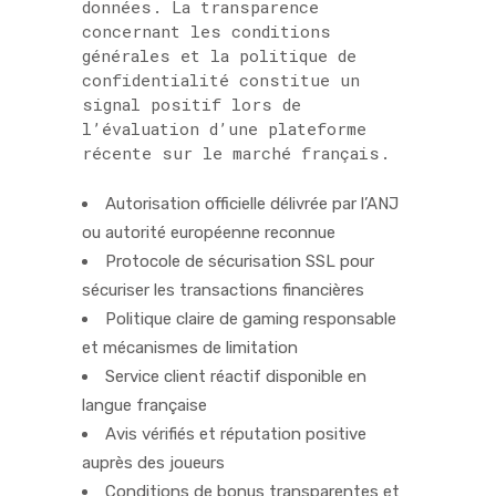
données. La transparence
concernant les conditions
générales et la politique de
confidentialité constitue un
signal positif lors de
l’évaluation d’une plateforme
récente sur le marché français.
Autorisation officielle délivrée par l’ANJ
ou autorité européenne reconnue
Protocole de sécurisation SSL pour
sécuriser les transactions financières
Politique claire de gaming responsable
et mécanismes de limitation
Service client réactif disponible en
langue française
Avis vérifiés et réputation positive
auprès des joueurs
Conditions de bonus transparentes et