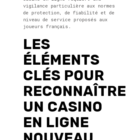
vigilance particulière aux normes
de protection, de fiabilité et de
niveau de service proposés aux
joueurs français.
LES
ÉLÉMENTS
CLÉS POUR
RECONNAÎTRE
UN CASINO
EN LIGNE
NOUVEAU