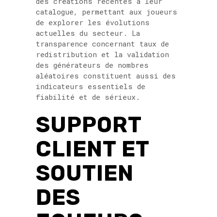
des créations récentes à leur
catalogue, permettant aux joueurs
de explorer les évolutions
actuelles du secteur. La
transparence concernant taux de
redistribution et la validation
des générateurs de nombres
aléatoires constituent aussi des
indicateurs essentiels de
fiabilité et de sérieux.
SUPPORT
CLIENT ET
SOUTIEN
DES