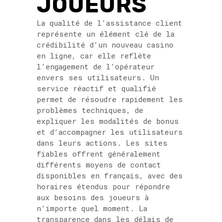
JOUEURS
La qualité de l’assistance client
représente un élément clé de la
crédibilité d’un nouveau casino
en ligne, car elle reflète
l’engagement de l’opérateur
envers ses utilisateurs. Un
service réactif et qualifié
permet de résoudre rapidement les
problèmes techniques, de
expliquer les modalités de bonus
et d’accompagner les utilisateurs
dans leurs actions. Les sites
fiables offrent généralement
différents moyens de contact
disponibles en français, avec des
horaires étendus pour répondre
aux besoins des joueurs à
n’importe quel moment. La
transparence dans les délais de