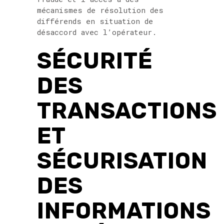
mécanismes de résolution des
différends en situation de
désaccord avec l’opérateur.
SÉCURITÉ
DES
TRANSACTIONS
ET
SÉCURISATION
DES
INFORMATIONS