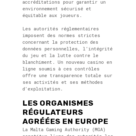
accréditations pour garantir un
environnement sécurisé et
équitable aux joueurs.
Les autorités réglementaires
imposent des normes strictes
concernant la protection des
données personnelles, l’intégrité
du jeu et la lutte contre le
blanchiment. Un nouveau casino en
ligne soumis à ces contrôles
offre une transparence totale sur
ses activités et ses méthodes
d’exploitation.
LES ORGANISMES
RÉGULATEURS
AGRÉÉES EN EUROPE
La Malta Gaming Authority (MGA)