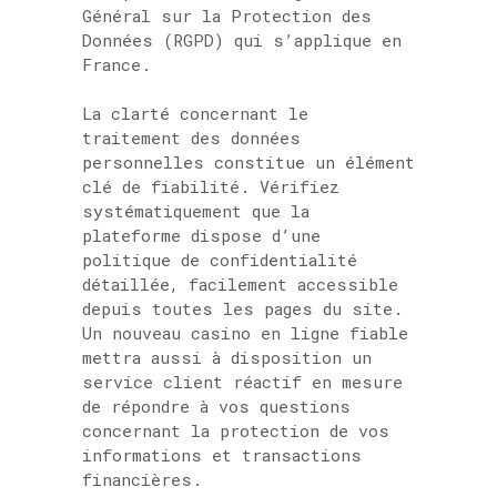
Général sur la Protection des
Données (RGPD) qui s’applique en
France.
La clarté concernant le
traitement des données
personnelles constitue un élément
clé de fiabilité. Vérifiez
systématiquement que la
plateforme dispose d’une
politique de confidentialité
détaillée, facilement accessible
depuis toutes les pages du site.
Un nouveau casino en ligne fiable
mettra aussi à disposition un
service client réactif en mesure
de répondre à vos questions
concernant la protection de vos
informations et transactions
financières.