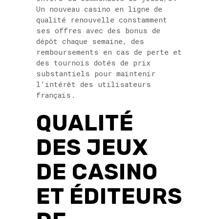
Un nouveau casino en ligne de
qualité renouvelle constamment
ses offres avec des bonus de
dépôt chaque semaine, des
remboursements en cas de perte et
des tournois dotés de prix
substantiels pour maintenir
l’intérêt des utilisateurs
français.
QUALITÉ
DES JEUX
DE CASINO
ET ÉDITEURS