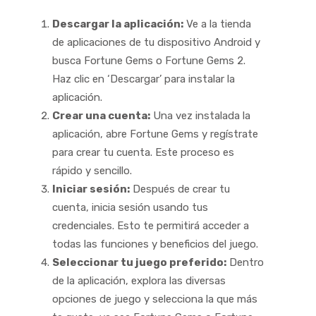
Descargar la aplicación:
Ve a la tienda
de aplicaciones de tu dispositivo Android y
busca Fortune Gems o Fortune Gems 2.
Haz clic en ‘Descargar’ para instalar la
aplicación.
Crear una cuenta:
Una vez instalada la
aplicación, abre Fortune Gems y regístrate
para crear tu cuenta. Este proceso es
rápido y sencillo.
Iniciar sesión:
Después de crear tu
cuenta, inicia sesión usando tus
credenciales. Esto te permitirá acceder a
todas las funciones y beneficios del juego.
Seleccionar tu juego preferido:
Dentro
de la aplicación, explora las diversas
opciones de juego y selecciona la que más