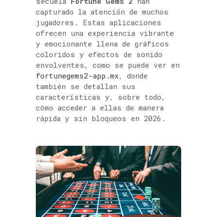
secuela
Fortune Gems 2
han
capturado la atención de muchos
jugadores. Estas aplicaciones
ofrecen una experiencia vibrante
y emocionante llena de gráficos
coloridos y efectos de sonido
envolventes, como se puede ver en
fortunegems2-app.mx
, donde
también se detallan sus
características y, sobre todo,
cómo acceder a ellas de manera
rápida y sin bloqueos en 2026.