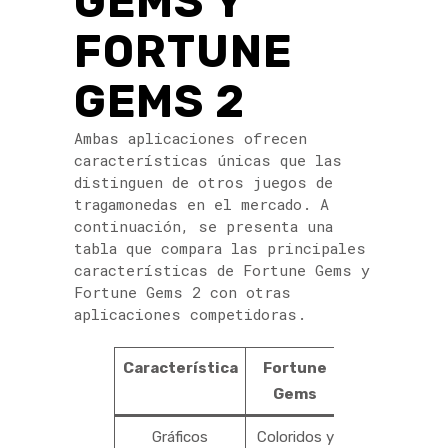
GEMS Y
FORTUNE
GEMS 2
Ambas aplicaciones ofrecen
características únicas que las
distinguen de otros juegos de
tragamonedas en el mercado. A
continuación, se presenta una
tabla que compara las principales
características de Fortune Gems y
Fortune Gems 2 con otras
aplicaciones competidoras.
Característica
Fortune
Fortune
Gems
Gems 2
Gráficos
Coloridos y
Más