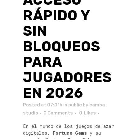
RÁPIDO Y
SIN
BLOQUEOS
PARA
JUGADORES
EN 2026
Posted at 07:01h
in
public
by
camba
studio
0 Comments
0
Likes
En el mundo de los juegos de azar
digitales,
Fortune Gems
y su