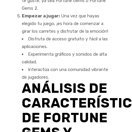
te guste, ya sea Fortune Gems o Fortune
Gems 2.
Empezar a jugar:
Una vez que hayas
elegido tu juego, ¡es hora de comenzar a
girar los carretes y disfrutar de la emoción!
Disfruta de acceso gratuito y fácil a las
aplicaciones.
Experimenta gráficos y sonidos de alta
calidad.
Interactúa con una comunidad vibrante
de jugadores.
ANÁLISIS DE
CARACTERÍSTI
DE FORTUNE