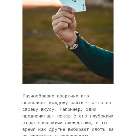
Разнообразие азартных игр
позволяет каждому найти что-то по
своему вкусу. Например, одни
предпочитают покер с его глубокими
стратегическими элементами, в то
время как другие выбирают слоты за
их простоту и возможность