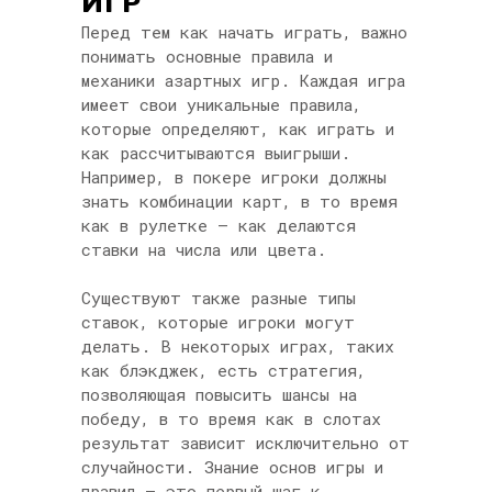
ИГР
Перед тем как начать играть, важно
понимать основные правила и
механики азартных игр. Каждая игра
имеет свои уникальные правила,
которые определяют, как играть и
как рассчитываются выигрыши.
Например, в покере игроки должны
знать комбинации карт, в то время
как в рулетке — как делаются
ставки на числа или цвета.
Существуют также разные типы
ставок, которые игроки могут
делать. В некоторых играх, таких
как блэкджек, есть стратегия,
позволяющая повысить шансы на
победу, в то время как в слотах
результат зависит исключительно от
случайности. Знание основ игры и
правил — это первый шаг к