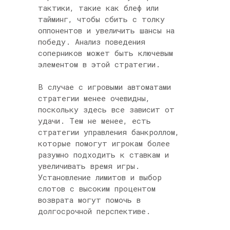
тактики, такие как блеф или
тайминг, чтобы сбить с толку
оппонентов и увеличить шансы на
победу. Анализ поведения
соперников может быть ключевым
элементом в этой стратегии.
В случае с игровыми автоматами
стратегии менее очевидны,
поскольку здесь все зависит от
удачи. Тем не менее, есть
стратегии управления банкроллом,
которые помогут игрокам более
разумно подходить к ставкам и
увеличивать время игры.
Установление лимитов и выбор
слотов с высоким процентом
возврата могут помочь в
долгосрочной перспективе.