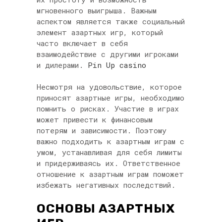
мгновенного выигрыша. Важным
аспектом является также социальный
элемент азартных игр, который
часто включает в себя
взаимодействие с другими игроками
и дилерами.
Pin Up casino
Несмотря на удовольствие, которое
приносят азартные игры, необходимо
помнить о рисках. Участие в играх
может привести к финансовым
потерям и зависимости. Поэтому
важно подходить к азартным играм с
умом, устанавливая для себя лимиты
и придерживаясь их. Ответственное
отношение к азартным играм поможет
избежать негативных последствий.
ОСНОВЫ АЗАРТНЫХ