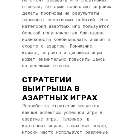
ставках, которые позволяют игрокам
делать прогнозы на результаты
различных спортивных событий. Эта
категория азартных игр пользуется
большой популярностью благодаря
возможности комбинировать знания о
спорте с азартом. Понимание
команд, игроков и динамики игры
может значительно повысить шансы
на успешные ставки.
СТРАТЕГИИ
ВЫИГРЫША В
АЗАРТНЫХ ИГРАХ
Разработка стратегии является
важным аспектом успешной игры в
азартные игры. Например, в
карточных играх, таких как покер,
игроки часто используют различные