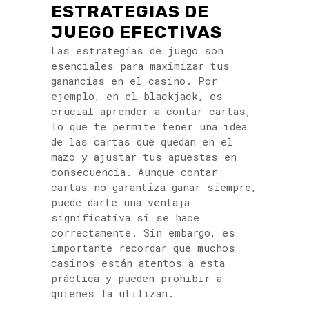
ESTRATEGIAS DE
JUEGO EFECTIVAS
Las estrategias de juego son
esenciales para maximizar tus
ganancias en el casino. Por
ejemplo, en el blackjack, es
crucial aprender a contar cartas,
lo que te permite tener una idea
de las cartas que quedan en el
mazo y ajustar tus apuestas en
consecuencia. Aunque contar
cartas no garantiza ganar siempre,
puede darte una ventaja
significativa si se hace
correctamente. Sin embargo, es
importante recordar que muchos
casinos están atentos a esta
práctica y pueden prohibir a
quienes la utilizan.