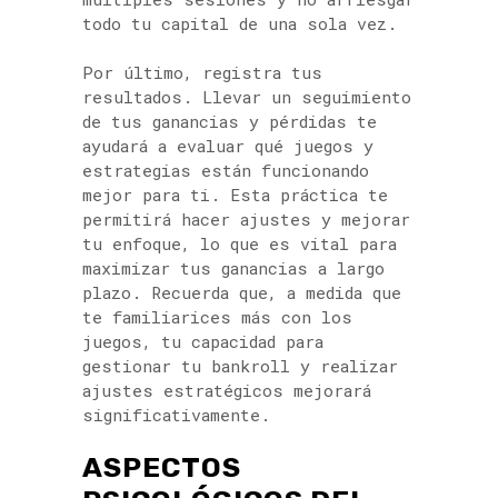
todo tu capital de una sola vez.
Por último, registra tus
resultados. Llevar un seguimiento
de tus ganancias y pérdidas te
ayudará a evaluar qué juegos y
estrategias están funcionando
mejor para ti. Esta práctica te
permitirá hacer ajustes y mejorar
tu enfoque, lo que es vital para
maximizar tus ganancias a largo
plazo. Recuerda que, a medida que
te familiarices más con los
juegos, tu capacidad para
gestionar tu bankroll y realizar
ajustes estratégicos mejorará
significativamente.
ASPECTOS