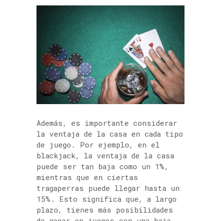
Además, es importante considerar
la ventaja de la casa en cada tipo
de juego. Por ejemplo, en el
blackjack, la ventaja de la casa
puede ser tan baja como un 1%,
mientras que en ciertas
tragaperras puede llegar hasta un
15%. Esto significa que, a largo
plazo, tienes más posibilidades
de ganar en juegos con una baja