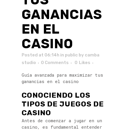
GANANCIAS
EN EL
CASINO
Posted at 06:14h
in
public
by
camba
studio
0 Comments
0
Likes
Guía avanzada para maximizar tus
ganancias en el casino
CONOCIENDO LOS
TIPOS DE JUEGOS DE
CASINO
Antes de comenzar a jugar en un
casino, es fundamental entender