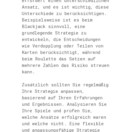
erfordert einen unterschiedlichen
Ansatz, und es ist wichtig, diese
Unterschiede zu berücksichtigen.
Beispielsweise ist es beim
Blackjack sinnvoll, eine
grundlegende Strategie zu
entwickeln, die Entscheidungen
wie Verdopplung oder Teilen von
Karten berücksichtigt, während
beim Roulette das Setzen auf
mehrere Zahlen das Risiko streuen
kann.
Zusätzlich sollten Sie regelmäßig
Ihre Strategie anpassen,
basierend auf Ihren Erfahrungen
und Ergebnissen. Analysieren Sie
Ihre Spiele und prüfen Sie,
welche Ansätze erfolgreich waren
und welche nicht. Eine flexible
und anpassungsfähige Strategie