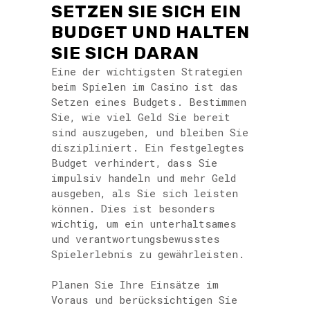
SETZEN SIE SICH EIN
BUDGET UND HALTEN
SIE SICH DARAN
Eine der wichtigsten Strategien
beim Spielen im Casino ist das
Setzen eines Budgets. Bestimmen
Sie, wie viel Geld Sie bereit
sind auszugeben, und bleiben Sie
diszipliniert. Ein festgelegtes
Budget verhindert, dass Sie
impulsiv handeln und mehr Geld
ausgeben, als Sie sich leisten
können. Dies ist besonders
wichtig, um ein unterhaltsames
und verantwortungsbewusstes
Spielerlebnis zu gewährleisten.
Planen Sie Ihre Einsätze im
Voraus und berücksichtigen Sie