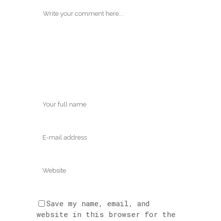
Save my name, email, and
website in this browser for the