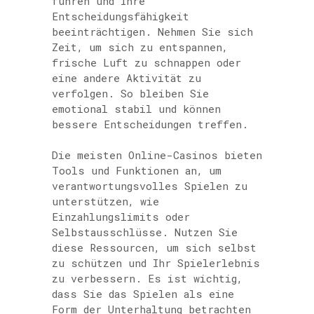
führen und Ihre
Entscheidungsfähigkeit
beeinträchtigen. Nehmen Sie sich
Zeit, um sich zu entspannen,
frische Luft zu schnappen oder
eine andere Aktivität zu
verfolgen. So bleiben Sie
emotional stabil und können
bessere Entscheidungen treffen.
Die meisten Online-Casinos bieten
Tools und Funktionen an, um
verantwortungsvolles Spielen zu
unterstützen, wie
Einzahlungslimits oder
Selbstausschlüsse. Nutzen Sie
diese Ressourcen, um sich selbst
zu schützen und Ihr Spielerlebnis
zu verbessern. Es ist wichtig,
dass Sie das Spielen als eine
Form der Unterhaltung betrachten