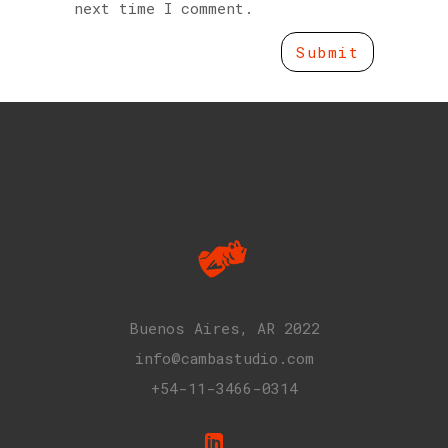
next time I comment.
Buenos Aires, AR 2022
info@cambastudio.com
+54-11-3466-0314