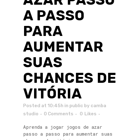
A PASSO
PARA
AUMENTAR
SUAS
CHANCES DE
VITÓRIA
Posted at 10:45h
in
public
by
camba
studio
0 Comments
0
Likes
Aprenda a jogar jogos de azar
passo a passo para aumentar suas