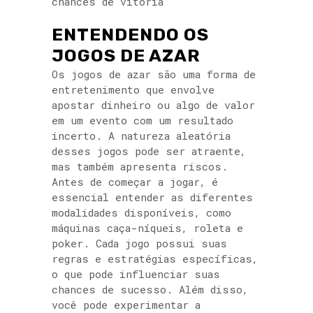
chances de vitória
ENTENDENDO OS
JOGOS DE AZAR
Os jogos de azar são uma forma de
entretenimento que envolve
apostar dinheiro ou algo de valor
em um evento com um resultado
incerto. A natureza aleatória
desses jogos pode ser atraente,
mas também apresenta riscos.
Antes de começar a jogar, é
essencial entender as diferentes
modalidades disponíveis, como
máquinas caça-níqueis, roleta e
poker. Cada jogo possui suas
regras e estratégias específicas,
o que pode influenciar suas
chances de sucesso. Além disso,
você pode experimentar a