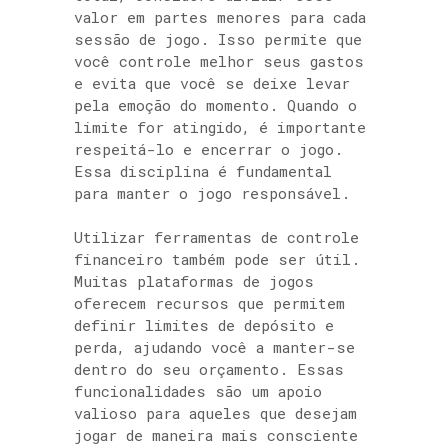
valor em partes menores para cada
sessão de jogo. Isso permite que
você controle melhor seus gastos
e evita que você se deixe levar
pela emoção do momento. Quando o
limite for atingido, é importante
respeitá-lo e encerrar o jogo.
Essa disciplina é fundamental
para manter o jogo responsável.
Utilizar ferramentas de controle
financeiro também pode ser útil.
Muitas plataformas de jogos
oferecem recursos que permitem
definir limites de depósito e
perda, ajudando você a manter-se
dentro do seu orçamento. Essas
funcionalidades são um apoio
valioso para aqueles que desejam
jogar de maneira mais consciente