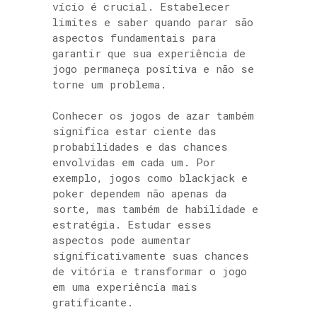
vício é crucial. Estabelecer
limites e saber quando parar são
aspectos fundamentais para
garantir que sua experiência de
jogo permaneça positiva e não se
torne um problema.
Conhecer os jogos de azar também
significa estar ciente das
probabilidades e das chances
envolvidas em cada um. Por
exemplo, jogos como blackjack e
poker dependem não apenas da
sorte, mas também de habilidade e
estratégia. Estudar esses
aspectos pode aumentar
significativamente suas chances
de vitória e transformar o jogo
em uma experiência mais
gratificante.