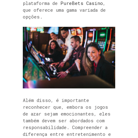
plataforma de
PureBets Casino
,
que oferece uma gama variada de
opções.
Além disso, é importante
reconhecer que, embora os jogos
de azar sejam emocionantes, eles
também devem ser abordados com
responsabilidade. Compreender a
diferença entre entretenimento e