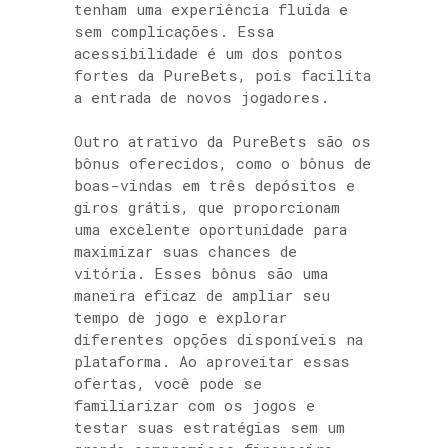
tenham uma experiência fluida e
sem complicações. Essa
acessibilidade é um dos pontos
fortes da PureBets, pois facilita
a entrada de novos jogadores.
Outro atrativo da PureBets são os
bônus oferecidos, como o bônus de
boas-vindas em três depósitos e
giros grátis, que proporcionam
uma excelente oportunidade para
maximizar suas chances de
vitória. Esses bônus são uma
maneira eficaz de ampliar seu
tempo de jogo e explorar
diferentes opções disponíveis na
plataforma. Ao aproveitar essas
ofertas, você pode se
familiarizar com os jogos e
testar suas estratégias sem um