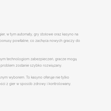
gier, w tym automaty, gry stołowe oraz kasyno na
ne bonusy powitalne, co zachęca nowych graczy do
wanym technologiom zabezpieczeń, gracze mogą
y problem zostanie szybko rozwiązany.
alnym wyborem. To kasyno oferuje nie tylko
ści z gier w sposób zdrowy i kontrolowany.