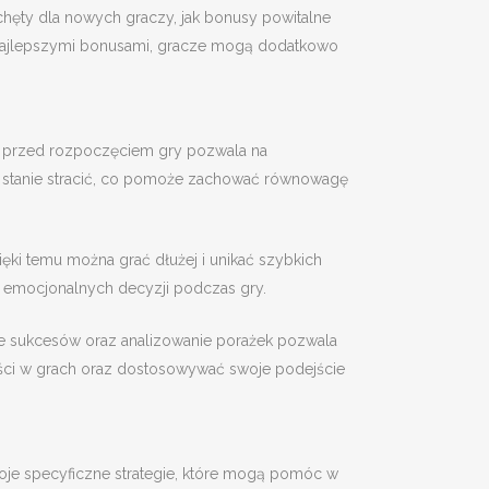
hęty dla nowych graczy, jak bonusy powitalne
z najlepszymi bonusami, gracze mogą dodatkowo
u przed rozpoczęciem gry pozwala na
 w stanie stracić, co pomoże zachować równowagę
ęki temu można grać dłużej i unikać szybkich
ciu emocjonalnych decyzji podczas gry.
enie sukcesów oraz analizowanie porażek pozwala
ności w grach oraz dostosowywać swoje podejście
oje specyficzne strategie, które mogą pomóc w