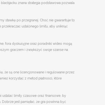
w blackjacku znana strategia podstawowa pozwala
amy stawkę po przegranej. Choć nie gwarantuje to
 przekraczać ustalonego limitu, aby uniknąć
ine, fora dyskusyjne oraz poradniki wideo mogą
epszym graczem i zwiększyć swoje szanse na
ię, że są one licencjonowane i regulowane przez
nież korzystać z metod płatności, które
 ustalać limity czasowe oraz finansowe, by
. Dobrze jest pamiętać, że gra powinna być