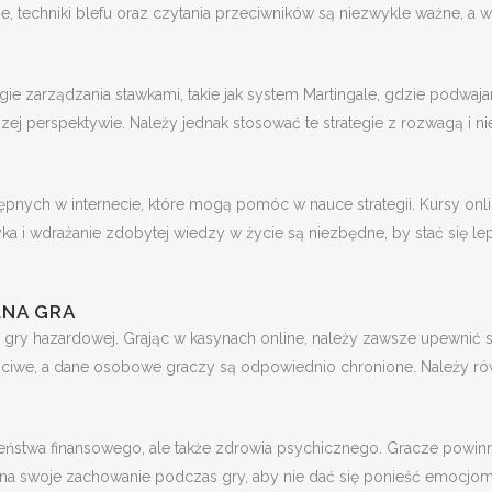
, techniki blefu oraz czytania przeciwników są niezwykle ważne, a 
ie zarządzania stawkami, takie jak system Martingale, gdzie podwaj
j perspektywie. Należy jednak stosować te strategie z rozwagą i nie
ępnych w internecie, które mogą pomóc w nauce strategii. Kursy onl
a i wdrażanie zdobytej wiedzy w życie są niezbędne, by stać się l
LNA GRA
ry hazardowej. Grając w kasynach online, należy zawsze upewnić s
zciwe, a dane osobowe graczy są odpowiednio chronione. Należy rów
eństwa finansowego, ale także zdrowia psychicznego. Gracze powinni
 na swoje zachowanie podczas gry, aby nie dać się ponieść emocjom