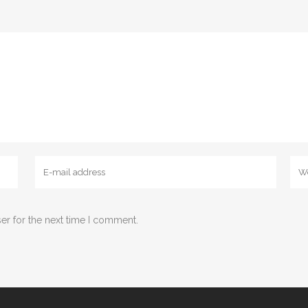
er for the next time I comment.