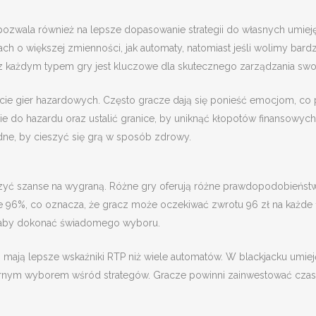
wala również na lepsze dopasowanie strategii do własnych umiejętno
ch o większej zmienności, jak automaty, natomiast jeśli wolimy bar
z każdym typem gry jest kluczowe dla skutecznego zarządzania swo
ie gier hazardowych. Często gracze dają się ponieść emocjom, c
ie do hazardu oraz ustalić granice, by uniknąć kłopotów finansow
ne, by cieszyć się grą w sposób zdrowy.
 szanse na wygraną. Różne gry oferują różne prawdopodobieństwa 
e 96%, co oznacza, że gracz może oczekiwać zwrotu 96 zł na każde 
i, aby dokonać świadomego wyboru.
ęsto mają lepsze wskaźniki RTP niż wiele automatów. W blackjacku um
larnym wyborem wśród strategów. Gracze powinni zainwestować czas w