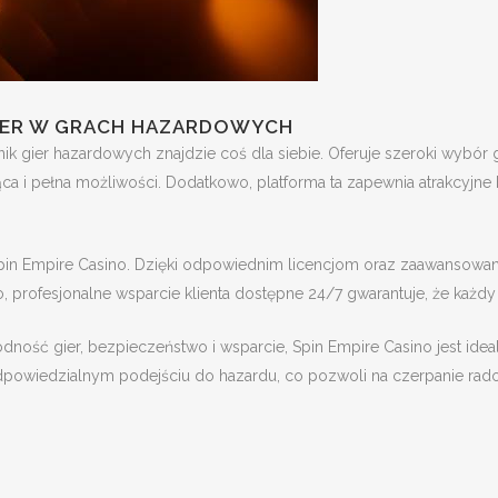
TNER W GRACH HAZARDOWYCH
ik gier hazardowych znajdzie coś dla siebie. Oferuje szeroki wybór 
ująca i pełna możliwości. Dodatkowo, platforma ta zapewnia atrakcyj
Spin Empire Casino. Dzięki odpowiednim licencjom oraz zaawanso
 profesjonalne wsparcie klienta dostępne 24/7 gwarantuje, że każd
rodność gier, bezpieczeństwo i wsparcie, Spin Empire Casino jest ide
dpowiedzialnym podejściu do hazardu, co pozwoli na czerpanie rado