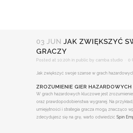
03 JUN
JAK ZWIĘKSZYĆ S
GRACZY
Posted at 10:20h
in
public
by
camba studio
0
Jak zwiększyć swoje szanse w grach hazardowych P
ZROZUMIENIE GIER HAZARDOWYCH
W grach hazardowych kluczowe jest zrozumienie zas
oraz prawdopodobieństwa wygranej. Na przykład, w
umiejętności i strategia gracza mogą znacząco wp
zdecydujesz się na grę, warto odwiedzić
Spin Emp