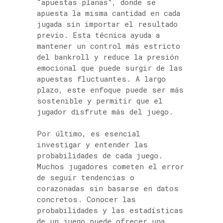
“apuestas planas”, donde se
apuesta la misma cantidad en cada
jugada sin importar el resultado
previo. Esta técnica ayuda a
mantener un control más estricto
del bankroll y reduce la presión
emocional que puede surgir de las
apuestas fluctuantes. A largo
plazo, este enfoque puede ser más
sostenible y permitir que el
jugador disfrute más del juego.
Por último, es esencial
investigar y entender las
probabilidades de cada juego.
Muchos jugadores cometen el error
de seguir tendencias o
corazonadas sin basarse en datos
concretos. Conocer las
probabilidades y las estadísticas
de un juego puede ofrecer una