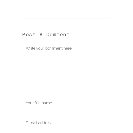
Post A Comment