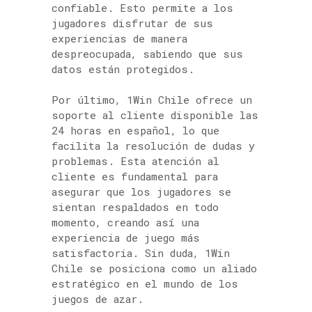
confiable. Esto permite a los
jugadores disfrutar de sus
experiencias de manera
despreocupada, sabiendo que sus
datos están protegidos.
Por último, 1Win Chile ofrece un
soporte al cliente disponible las
24 horas en español, lo que
facilita la resolución de dudas y
problemas. Esta atención al
cliente es fundamental para
asegurar que los jugadores se
sientan respaldados en todo
momento, creando así una
experiencia de juego más
satisfactoria. Sin duda, 1Win
Chile se posiciona como un aliado
estratégico en el mundo de los
juegos de azar.