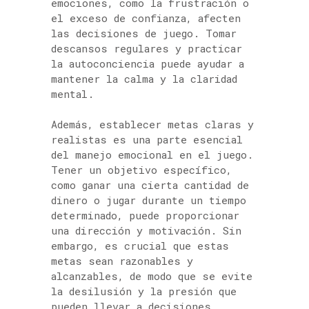
emociones, como la frustración o
el exceso de confianza, afecten
las decisiones de juego. Tomar
descansos regulares y practicar
la autoconciencia puede ayudar a
mantener la calma y la claridad
mental.
Además, establecer metas claras y
realistas es una parte esencial
del manejo emocional en el juego.
Tener un objetivo específico,
como ganar una cierta cantidad de
dinero o jugar durante un tiempo
determinado, puede proporcionar
una dirección y motivación. Sin
embargo, es crucial que estas
metas sean razonables y
alcanzables, de modo que se evite
la desilusión y la presión que
pueden llevar a decisiones