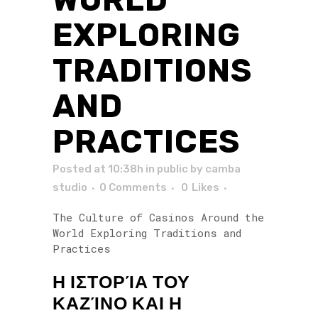
EXPLORING
TRADITIONS
AND
PRACTICES
Posted at 10:38h
in
public
by
camba
studio
0 Comments
0
Likes
The Culture of Casinos Around the
World Exploring Traditions and
Practices
Η ΙΣΤΟΡΊΑ ΤΟΥ
ΚΑΖΊΝΟ ΚΑΙ Η