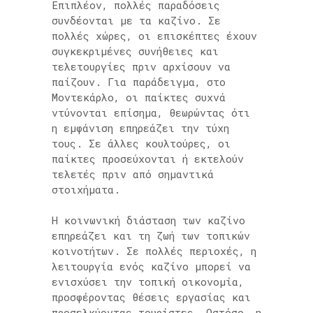
Επιπλέον, πολλές παραδόσεις
συνδέονται με τα καζίνο. Σε
πολλές χώρες, οι επισκέπτες έχουν
συγκεκριμένες συνήθειες και
τελετουργίες πριν αρχίσουν να
παίζουν. Για παράδειγμα, στο
Μοντεκάρλο, οι παίκτες συχνά
ντύνονται επίσημα, θεωρώντας ότι
η εμφάνιση επηρεάζει την τύχη
τους. Σε άλλες κουλτούρες, οι
παίκτες προσεύχονται ή εκτελούν
τελετές πριν από σημαντικά
στοιχήματα.
Η κοινωνική διάσταση των καζίνο
επηρεάζει και τη ζωή των τοπικών
κοινοτήτων. Σε πολλές περιοχές, η
λειτουργία ενός καζίνο μπορεί να
ενισχύσει την τοπική οικονομία,
προσφέροντας θέσεις εργασίας και
προσελκύοντας τουρίστες. Ωστόσο, η