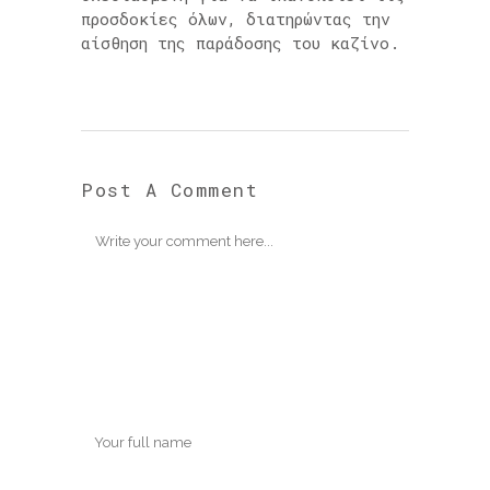
προσδοκίες όλων, διατηρώντας την
αίσθηση της παράδοσης του καζίνο.
Post A Comment