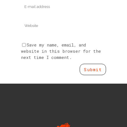
Save my name, email, and
website in this browser for the
next time I comment.