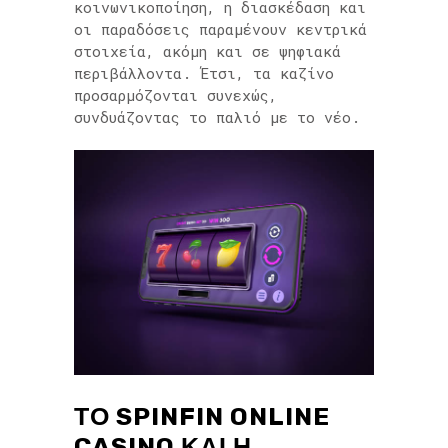
κοινωνικοποίηση, η διασκέδαση και
οι παραδόσεις παραμένουν κεντρικά
στοιχεία, ακόμη και σε ψηφιακά
περιβάλλοντα. Έτσι, τα καζίνο
προσαρμόζονται συνεχώς,
συνδυάζοντας το παλιό με το νέο.
ΤΟ SPINFIN ONLINE
CASINO ΚΑΙ Η