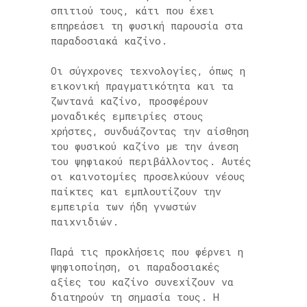
σπιτιού τους, κάτι που έχει
επηρεάσει τη φυσική παρουσία στα
παραδοσιακά καζίνο.
Οι σύγχρονες τεχνολογίες, όπως η
εικονική πραγματικότητα και τα
ζωντανά καζίνο, προσφέρουν
μοναδικές εμπειρίες στους
χρήστες, συνδυάζοντας την αίσθηση
του φυσικού καζίνο με την άνεση
του ψηφιακού περιβάλλοντος. Αυτές
οι καινοτομίες προσελκύουν νέους
παίκτες και εμπλουτίζουν την
εμπειρία των ήδη γνωστών
παιχνιδιών.
Παρά τις προκλήσεις που φέρνει η
ψηφιοποίηση, οι παραδοσιακές
αξίες του καζίνο συνεχίζουν να
διατηρούν τη σημασία τους. Η