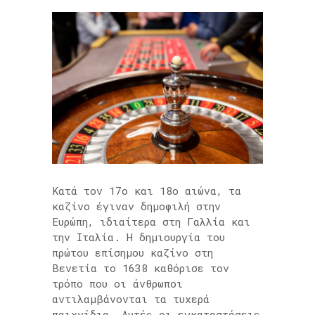
Κατά τον 17ο και 18ο αιώνα, τα
καζίνο έγιναν δημοφιλή στην
Ευρώπη, ιδιαίτερα στη Γαλλία και
την Ιταλία. Η δημιουργία του
πρώτου επίσημου καζίνο στη
Βενετία το 1638 καθόρισε τον
τρόπο που οι άνθρωποι
αντιλαμβάνονται τα τυχερά
παιχνίδια. Αυτές οι εγκαταστάσεις