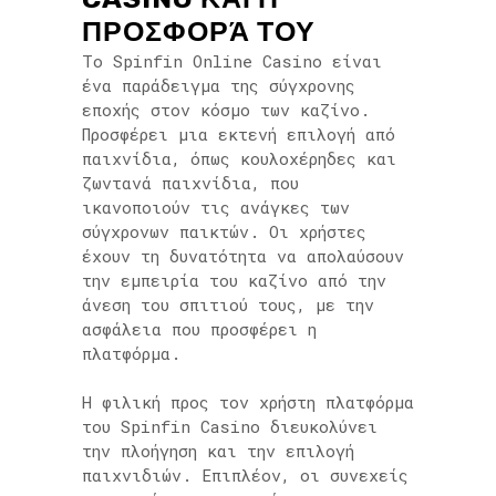
ΠΡΟΣΦΟΡΆ ΤΟΥ
Το Spinfin Online Casino είναι
ένα παράδειγμα της σύγχρονης
εποχής στον κόσμο των καζίνο.
Προσφέρει μια εκτενή επιλογή από
παιχνίδια, όπως κουλοχέρηδες και
ζωντανά παιχνίδια, που
ικανοποιούν τις ανάγκες των
σύγχρονων παικτών. Οι χρήστες
έχουν τη δυνατότητα να απολαύσουν
την εμπειρία του καζίνο από την
άνεση του σπιτιού τους, με την
ασφάλεια που προσφέρει η
πλατφόρμα.
Η φιλική προς τον χρήστη πλατφόρμα
του Spinfin Casino διευκολύνει
την πλοήγηση και την επιλογή
παιχνιδιών. Επιπλέον, οι συνεχείς