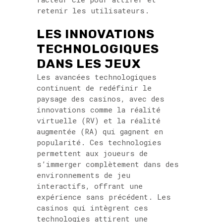
retenir les utilisateurs.
LES INNOVATIONS
TECHNOLOGIQUES
DANS LES JEUX
Les avancées technologiques
continuent de redéfinir le
paysage des casinos, avec des
innovations comme la réalité
virtuelle (RV) et la réalité
augmentée (RA) qui gagnent en
popularité. Ces technologies
permettent aux joueurs de
s’immerger complètement dans des
environnements de jeu
interactifs, offrant une
expérience sans précédent. Les
casinos qui intègrent ces
technologies attirent une