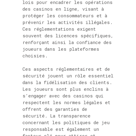
lois pour encadrer les opérations
des casinos en ligne, visant à
protéger les consommateurs et à
prévenir les activités illégales.
Ces réglementations exigent
souvent des licences spécifiques,
renforçant ainsi la confiance des
joueurs dans les plateformes
choisies.
Ces aspects réglementaires et de
sécurité jouent un rôle essentiel
dans la fidélisation des clients.
Les joueurs sont plus enclins à
s’engager avec des casinos qui
respectent les normes légales et
offrent des garanties de
sécurité. La transparence
concernant les politiques de jeu
responsable est également un
facteur clé pour attirer et