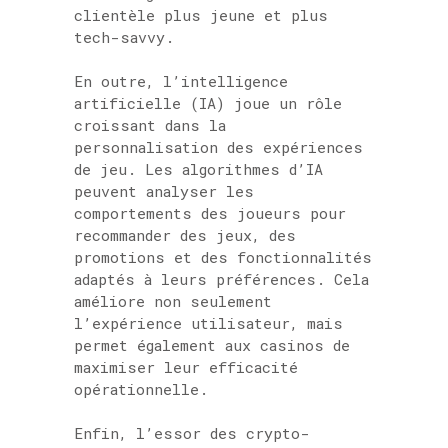
clientèle plus jeune et plus
tech-savvy.
En outre, l’intelligence
artificielle (IA) joue un rôle
croissant dans la
personnalisation des expériences
de jeu. Les algorithmes d’IA
peuvent analyser les
comportements des joueurs pour
recommander des jeux, des
promotions et des fonctionnalités
adaptés à leurs préférences. Cela
améliore non seulement
l’expérience utilisateur, mais
permet également aux casinos de
maximiser leur efficacité
opérationnelle.
Enfin, l’essor des crypto-