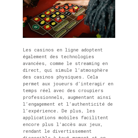
Les casinos en ligne adoptent
également des technologies
avancées, comme le streaming en
direct, qui simule l’atmosphère
des casinos physiques. Cela
permet aux joueurs d’interagir en
temps réel avec des croupiers
professionnels, augmentant ainsi
l’engagement et l’authenticité de
l’expérience. De plus, les
applications mobiles facilitent
encore plus l’accès aux jeux,
rendant le divertissement
disponible à tout moment et en