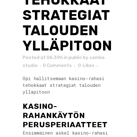
STRATEGIAT
TALOUDEN
YLLÄPITOON
Posted at 06:39h
in
public
by
camba
studio
0 Comments
0
Likes
Opi hallitsemaan kasino-rahasi
tehokkaat strategiat talouden
ylläpitoon
KASINO-
RAHANKÄYTÖN
PERUSPERIAATTEET
Ensimmäinen askel kasino-rahasi