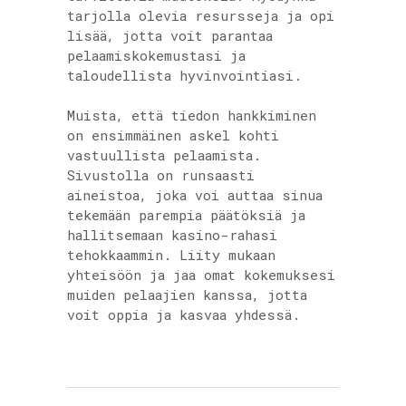
tarjolla olevia resursseja ja opi
lisää, jotta voit parantaa
pelaamiskokemustasi ja
taloudellista hyvinvointiasi.
Muista, että tiedon hankkiminen
on ensimmäinen askel kohti
vastuullista pelaamista.
Sivustolla on runsaasti
aineistoa, joka voi auttaa sinua
tekemään parempia päätöksiä ja
hallitsemaan kasino-rahasi
tehokkaammin. Liity mukaan
yhteisöön ja jaa omat kokemuksesi
muiden pelaajien kanssa, jotta
voit oppia ja kasvaa yhdessä.