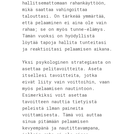
hallitsemattomaan rahankäyttöön,
mikä saattaa vahingoittaa
talouttasi. On tärkeää ymmärtää,
että pelaaminen ei aina ole vain
rahaa; se on myös tunne-elämys.
Tämän vuoksi on hyödyllistä
löytää tapoja hallita tunteitasi
ja reaktioitasi pelaamisen aikana.
Yksi psykologinen strategiasta on
asettaa pelitavoitteita. Aseta
itsellesi tavoitteita, jotka
eivät liity vain voittoihin, vaan
myös pelaamisen nautintoon.
Esimerkiksi voit asettaa
tavoitteen nauttia tietyistä
peleistä ilman paineita
voittamisesta. Tämä voi auttaa
sinua pitämään pelaamisen
kevyempänä ja nautittavampana,