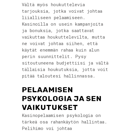
Vältä myös houkuttelevia
tarjouksia, jotka voivat johtaa
liialliseen pelaamiseen.
Kasinoilla on usein kampanjoita
ja bonuksia, jotka saattavat
vaikuttaa houkuttelevilta, mutta
ne voivat johtaa siihen, että
käytät enemmän rahaa kuin alun
perin suunnittelit. Pysy
sitoutuneena budjettiisi ja vältä
tällaisia houkutuksia, jotta voit
pitää taloutesi hallinnassa.
PELAAMISEN
PSYKOLOGIA JA SEN
VAIKUTUKSET
Kasinopelaamisen psykologia on
tärkeä osa rahankäytön hallintaa.
Pelihimo voi johtaa