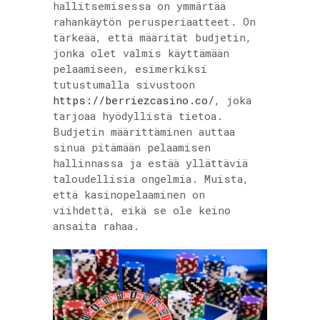
hallitsemisessa on ymmärtää
rahankäytön perusperiaatteet. On
tärkeää, että määrität budjetin,
jonka olet valmis käyttämään
pelaamiseen, esimerkiksi
tutustumalla sivustoon
https://berriezcasino.co/
, joka
tarjoaa hyödyllistä tietoa.
Budjetin määrittäminen auttaa
sinua pitämään pelaamisen
hallinnassa ja estää yllättäviä
taloudellisia ongelmia. Muista,
että kasinopelaaminen on
viihdettä, eikä se ole keino
ansaita rahaa.