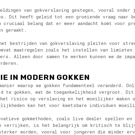
meldingen van gokverslaving gestegen, vooral onder 
ms. Dit heeft geleid tot een groeiende vraag naar b
n cruciaal belang dat er meer aandacht komt voor pr
n geraakt.
het bestrijden van gokverslaving pleiten voor stre
omvat maatregelen zoals het instellen van limieten 
ers. Alleen door samen te werken kunnen we de impa
orderen.
IE IN MODERN GOKKEN
manier waarop we gokken fundamenteel veranderd. On
jd te gokken, wat de toegankelijkheid vergroot. Dit
 het risico op verslaving en het moeilijker maken 
elijkheden kan het voor kwetsbare individuen moeil
ovatieve gokmethoden, zoals live dealer spellen en
n verrijken, is het belangrijk om kritisch te blij
sterker worden, vooral voor jongeren die minder er