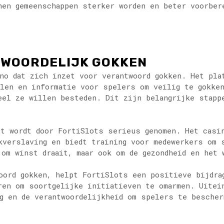
nen gemeenschappen sterker worden en beter voorber
TWOORDELIJK GOKKEN
no dat zich inzet voor verantwoord gokken. Het pla
elen en informatie voor spelers om veilig te gokke
eel ze willen besteden. Dit zijn belangrijke stapp
ct wordt door FortiSlots serieus genomen. Het casi
kverslaving en biedt training voor medewerkers om 
 om winst draait, maar ook om de gezondheid en het 
oord gokken, helpt FortiSlots een positieve bijdra
ren om soortgelijke initiatieven te omarmen. Uitei
g en de verantwoordelijkheid om spelers te bescher