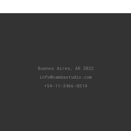
Buenos Aires, AR 2022
info@cambastudio.com
+54-11-3466-0314