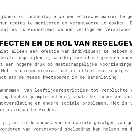
ijkheid om technologie op een ethische manier te g
hun gedrag te monitoren en verantwoord te gokken. 
isaties is essentieel om een veilige en verantwoor
ECTEN EN DE ROL VAN REGELGE
niet alleen een kwestie van individuen; ze hebben 
ociale ongelijkheid, waarbij kwetsbare groepen onev
ot een hogere druk op maatschappelijke voorzieninge
 Het is daarom cruciaal dat er effectieve regelgevi
edt aan de meest kwetsbaren in de samenleving.
aannemen, van leeftijdsrestricties tot verplichte 
ving hebben geïmplementeerd, zoals het beperken van
 gokverslaving en andere sociale problemen. Het is 
oplossingen te vinden.
e pijler in de aanpak van de sociale gevolgen van g
vorderen van verantwoord spelgedrag kan helpen om d