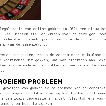
 legalisatie van online gokken in 2021 een nieuw ho
n. Veel mensen stellen vragen over de gevolgen voo
overheid en gokbedrijven staan voor de uitdaging o
ing van de samenleving.
ecten aan gokken, zoals de economische stimulans d
e voortkomen uit gokken, wat kan bijdragen aan lok
len als de nadelen van gokken in overweging te nem
ct.
GROEIEND PROBLEEM
e gevolgen van gokken is de toename van gokverslavi
s hun omgeving. Gokverslaving kan leiden tot finan
ningen zoals depressie en angst. Slachtoffers van 
lemmert om hulp te zoeken.