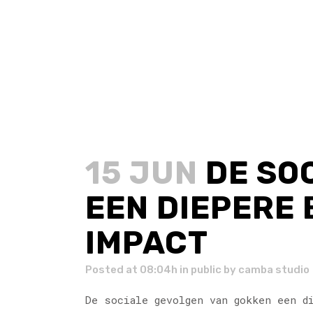
15 JUN
DE SO
EEN DIEPERE 
IMPACT
Posted at 08:04h
in
public
by
camba studio
De sociale gevolgen van gokken een d