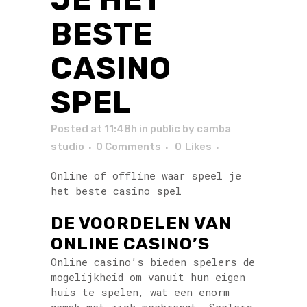
BESTE
CASINO
SPEL
Posted at 11:48h
in
public
by
camba
studio
0 Comments
0
Likes
Online of offline waar speel je
het beste casino spel
DE VOORDELEN VAN
ONLINE CASINO’S
Online casino’s bieden spelers de
mogelijkheid om vanuit hun eigen
huis te spelen, wat een enorm