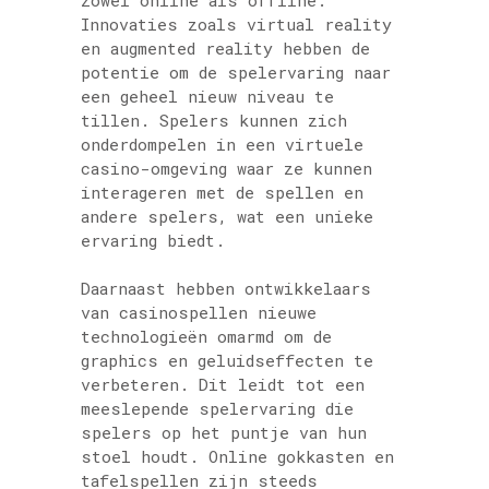
zowel online als offline.
Innovaties zoals virtual reality
en augmented reality hebben de
potentie om de spelervaring naar
een geheel nieuw niveau te
tillen. Spelers kunnen zich
onderdompelen in een virtuele
casino-omgeving waar ze kunnen
interageren met de spellen en
andere spelers, wat een unieke
ervaring biedt.
Daarnaast hebben ontwikkelaars
van casinospellen nieuwe
technologieën omarmd om de
graphics en geluidseffecten te
verbeteren. Dit leidt tot een
meeslepende spelervaring die
spelers op het puntje van hun
stoel houdt. Online gokkasten en
tafelspellen zijn steeds