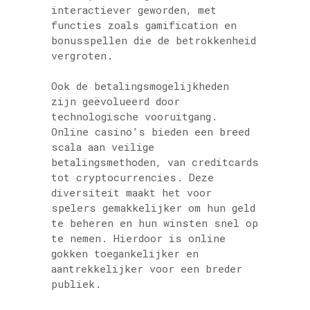
interactiever geworden, met
functies zoals gamification en
bonusspellen die de betrokkenheid
vergroten.
Ook de betalingsmogelijkheden
zijn geëvolueerd door
technologische vooruitgang.
Online casino’s bieden een breed
scala aan veilige
betalingsmethoden, van creditcards
tot cryptocurrencies. Deze
diversiteit maakt het voor
spelers gemakkelijker om hun geld
te beheren en hun winsten snel op
te nemen. Hierdoor is online
gokken toegankelijker en
aantrekkelijker voor een breder
publiek.