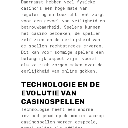
Daarnaast hebben veel fysieke
casino’s een hoge mate van
regulering en toezicht, wat zorgt
voor een gevoel van veiligheid en
betrouwbaarheid. Spelers kunnen
het casino bezoeken, de spellen
zelf zien en de eerlijkheid van
de spellen rechtstreeks ervaren.
Dit kan voor sommige spelers een
belangrijk aspect zijn, vooral
als ze zich zorgen maken over de
eerlijkheid van online gokken.
TECHNOLOGIE EN DE
EVOLUTIE VAN
CASINOSPELLEN
Technologie heeft een enorme
invloed gehad op de manier waarop
casinospellen worden gespeeld,