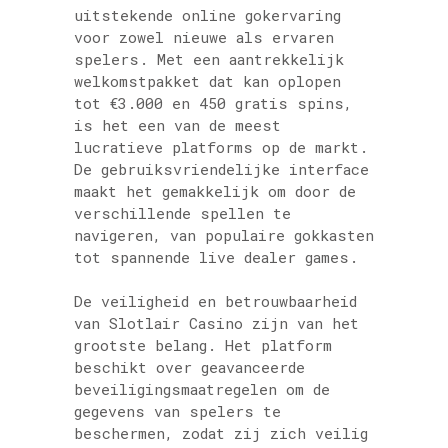
uitstekende online gokervaring
voor zowel nieuwe als ervaren
spelers. Met een aantrekkelijk
welkomstpakket dat kan oplopen
tot €3.000 en 450 gratis spins,
is het een van de meest
lucratieve platforms op de markt.
De gebruiksvriendelijke interface
maakt het gemakkelijk om door de
verschillende spellen te
navigeren, van populaire gokkasten
tot spannende live dealer games.
De veiligheid en betrouwbaarheid
van Slotlair Casino zijn van het
grootste belang. Het platform
beschikt over geavanceerde
beveiligingsmaatregelen om de
gegevens van spelers te
beschermen, zodat zij zich veilig