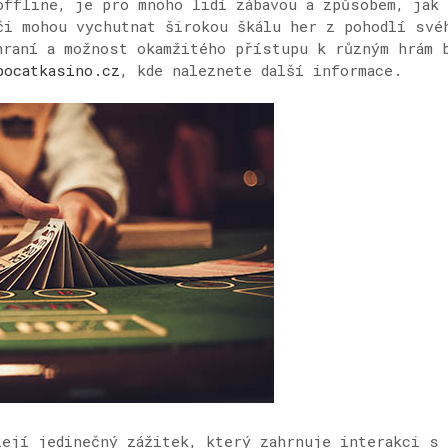
offline, je pro mnoho lidí zábavou a způsobem, jak
či mohou vychutnat širokou škálu her z pohodlí své
hraní a možnost okamžitého přístupu k různým hrám 
bocatkasino.cz
, kde naleznete další informace.
zejí jedinečný zážitek, který zahrnuje interakci s