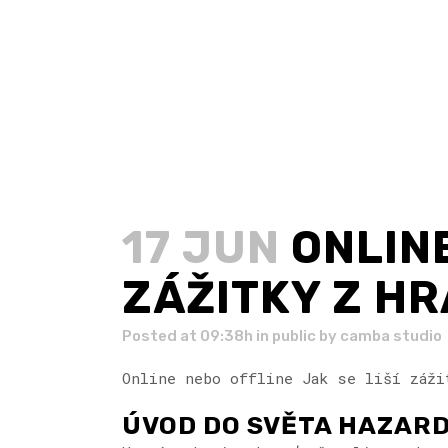
17 JUN
ONLINE
ZÁŽITKY Z HR
Posted at 09:38h
in
public
by
camba studio
Online nebo offline Jak se liší záži
ÚVOD DO SVĚTA HAZAR