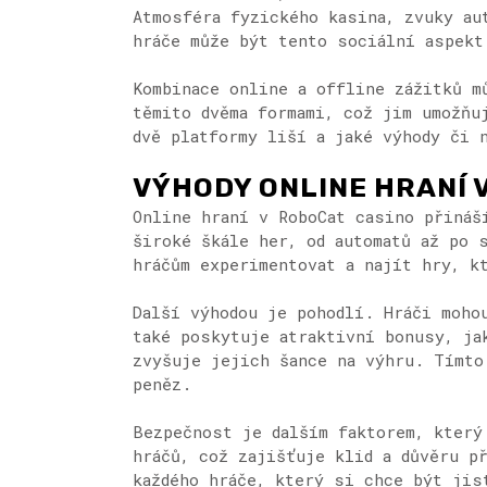
Atmosféra fyzického kasina, zvuky au
hráče může být tento sociální aspekt
Kombinace online a offline zážitků m
těmito dvěma formami, což jim umožňu
dvě platformy liší a jaké výhody či 
VÝHODY ONLINE HRANÍ 
Online hraní v RoboCat casino přináš
široké škále her, od automatů až po 
hráčům experimentovat a najít hry, k
Další výhodou je pohodlí. Hráči moho
také poskytuje atraktivní bonusy, ja
zvyšuje jejich šance na výhru. Tímto
peněz.
Bezpečnost je dalším faktorem, který
hráčů, což zajišťuje klid a důvěru p
každého hráče, který si chce být jis