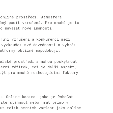
 online prostředí. Atmosféra
ečný pocit vzrušení. Pro mnohé je to
bo navázat nové známosti.
orují vzrušení a konkurenci mezi
 vyzkoušet své dovednosti a vyhrát
atformy obtížně napodobují.
elské prostředí a mohou poskytnout
herní zážitek, což je další aspekt,
být pro mnohé rozhodujícími faktory
u. Online kasina, jako je RoboCat
žitě stáhnout nebo hrát přímo v
out tolik herních variant jako online