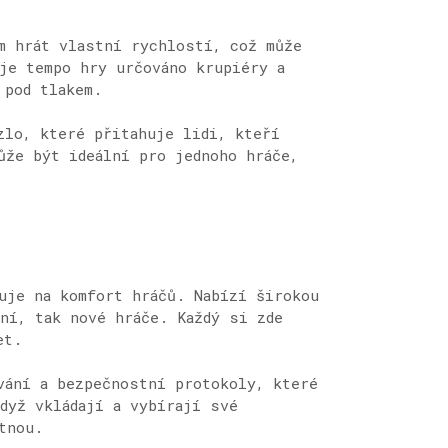
m hrát vlastní rychlostí, což může
je tempo hry určováno krupiéry a
 pod tlakem.
zlo, které přitahuje lidi, kteří
ůže být ideální pro jednoho hráče,
uje na komfort hráčů. Nabízí širokou
ní, tak nové hráče. Každý si zde
et.
vání a bezpečnostní protokoly, které
dyž vkládají a vybírají své
tnou.