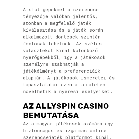
A slot gépeknél a szerencse
tényezője valóban jelentős,
azonban a megfelelő játék
kiválasztása és a játék során
alkalmazott döntések szintén
fontosak lehetnek. Az széles
választékot kínál különböző
nyerőgépekből, így a játékosok
személyre szabhatják a
játékélményt a preferenciáik
alapján. A játékosok ismeretei és
tapasztalatai ezen a területen
növelhetik a nyerési esélyeiket.
AZ ALLYSPIN CASINO
BEMUTATÁSA
Az a magyar játékosok számára egy
biztonságos és izgalmas online
szerencsejáték platformot kínál.