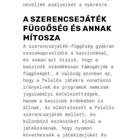
növeljék esélyeiket a nyerésre.
A SZERENCSEJÁTÉK
FÜGGŐSÉG ÉS ANNAK
MÍTOSZA
A szerencsejáték-függőség gyakran
összekapcsolódik a kaszinókkal,
és sokan azt hiszik, hogy a
kaszinók szándékosan támogatják a
függőséget. A valóság azonban az,
hogy a felelős játékra vonatkozó
irányelvek és programok nemcsak
jogszabályi kötelezettségek,
hanem a kaszinók érdekében is
állnak. Az elkötelezett a felelős
szerencsejáték mellett, és
különböző eszközöket kínál a
játékosoknak, hogy nyomon
követhessék a játékidejüket és