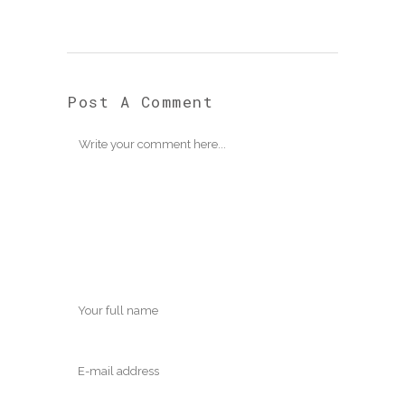
Post A Comment