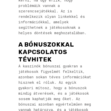
kérni, ha úgy érzik, hogy
problémáik vannak a
szerencsejátékkal. Az is
rendelkezik olyan linkekkel és
információkkal, amelyek
segíthetnek a játékosoknak a
helyes döntések meghozatalában.
A BÓNUSZOKKAL
KAPCSOLATOS
TÉVHITEK
A kaszinók bónuszai gyakran a
játékosok figyelmét felkeltik,
azonban sokan téves információkat
hisznek el róluk. Az egyik
gyakori mítosz, hogy a bónuszok
mindig átverések, és a játékosok
sosem kaphatják meg őket. Az
bónuszai azonban egyértelműen meg
vannak határozva, és a játékosok