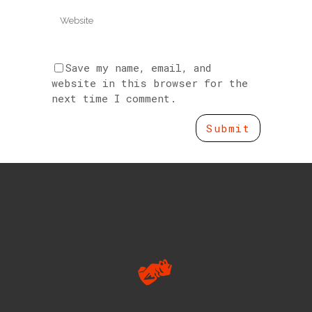
Save my name, email, and
website in this browser for the
next time I comment.