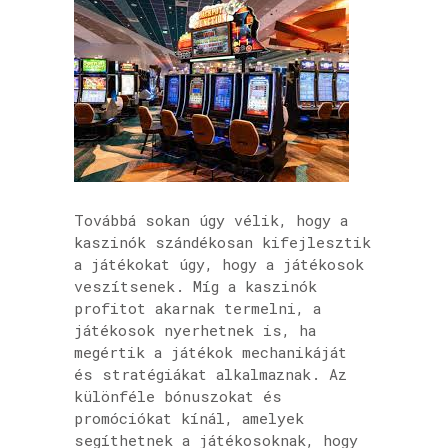
Továbbá sokan úgy vélik, hogy a
kaszinók szándékosan kifejlesztik
a játékokat úgy, hogy a játékosok
veszítsenek. Míg a kaszinók
profitot akarnak termelni, a
játékosok nyerhetnek is, ha
megértik a játékok mechanikáját
és stratégiákat alkalmaznak. Az
különféle bónuszokat és
promóciókat kínál, amelyek
segíthetnek a játékosoknak, hogy