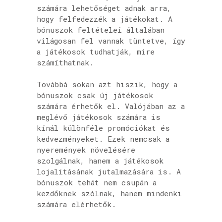
számára lehetőséget adnak arra,
hogy felfedezzék a játékokat. A
bónuszok feltételei általában
világosan fel vannak tüntetve, így
a játékosok tudhatják, mire
számíthatnak.
Továbbá sokan azt hiszik, hogy a
bónuszok csak új játékosok
számára érhetők el. Valójában az a
meglévő játékosok számára is
kínál különféle promóciókat és
kedvezményeket. Ezek nemcsak a
nyeremények növelésére
szolgálnak, hanem a játékosok
lojalitásának jutalmazására is. A
bónuszok tehát nem csupán a
kezdőknek szólnak, hanem mindenki
számára elérhetők.