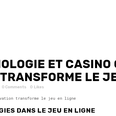
OLOGIE ET CASINO
 TRANSFORME LE JE
0 Comments
0
Likes
vation transforme le jeu en ligne
IES DANS LE JEU EN LIGNE