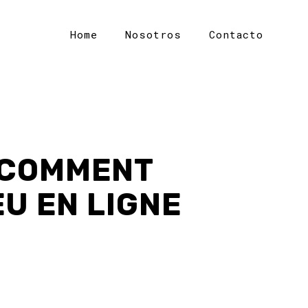
Home
Nosotros
Contacto
 COMMENT
U EN LIGNE