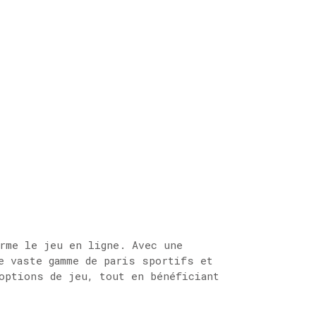
rme le jeu en ligne. Avec une
e vaste gamme de paris sportifs et
options de jeu, tout en bénéficiant