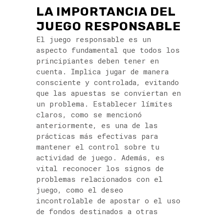
LA IMPORTANCIA DEL
JUEGO RESPONSABLE
El juego responsable es un
aspecto fundamental que todos los
principiantes deben tener en
cuenta. Implica jugar de manera
consciente y controlada, evitando
que las apuestas se conviertan en
un problema. Establecer límites
claros, como se mencionó
anteriormente, es una de las
prácticas más efectivas para
mantener el control sobre tu
actividad de juego. Además, es
vital reconocer los signos de
problemas relacionados con el
juego, como el deseo
incontrolable de apostar o el uso
de fondos destinados a otras