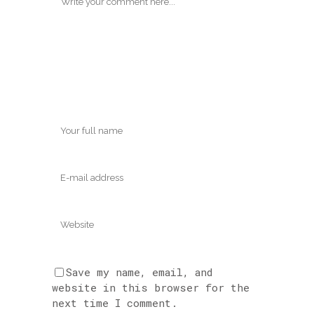
Save my name, email, and
website in this browser for the
next time I comment.