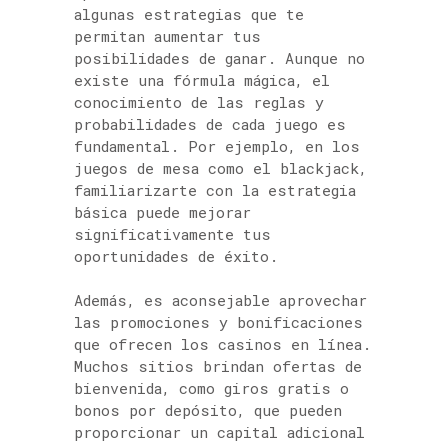
algunas estrategias que te
permitan aumentar tus
posibilidades de ganar. Aunque no
existe una fórmula mágica, el
conocimiento de las reglas y
probabilidades de cada juego es
fundamental. Por ejemplo, en los
juegos de mesa como el blackjack,
familiarizarte con la estrategia
básica puede mejorar
significativamente tus
oportunidades de éxito.
Además, es aconsejable aprovechar
las promociones y bonificaciones
que ofrecen los casinos en línea.
Muchos sitios brindan ofertas de
bienvenida, como giros gratis o
bonos por depósito, que pueden
proporcionar un capital adicional