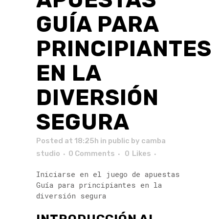
GUÍA PARA
PRINCIPIANTES
EN LA
DIVERSIÓN
SEGURA
Posted at 18:25h
in
public
by
camba
studio
0 Comments
0
Likes
Iniciarse en el juego de apuestas
Guía para principiantes en la
diversión segura
INTRODUCCIÓN AL