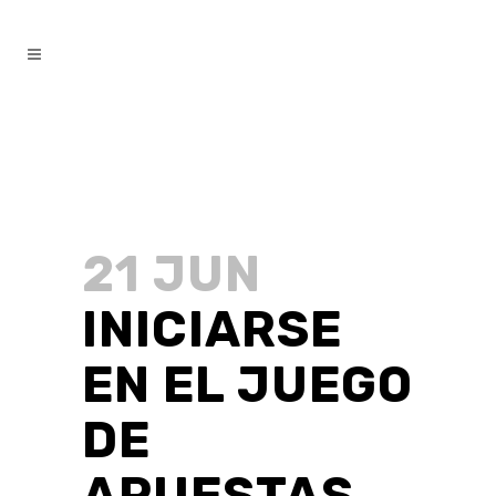
21 JUN
INICIARSE
EN EL JUEGO
DE
APUESTAS