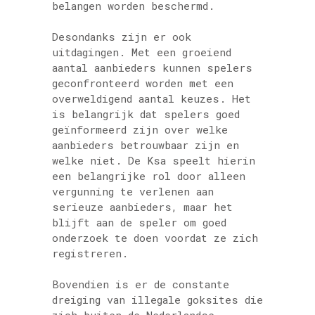
belangen worden beschermd.
Desondanks zijn er ook
uitdagingen. Met een groeiend
aantal aanbieders kunnen spelers
geconfronteerd worden met een
overweldigend aantal keuzes. Het
is belangrijk dat spelers goed
geïnformeerd zijn over welke
aanbieders betrouwbaar zijn en
welke niet. De Ksa speelt hierin
een belangrijke rol door alleen
vergunning te verlenen aan
serieuze aanbieders, maar het
blijft aan de speler om goed
onderzoek te doen voordat ze zich
registreren.
Bovendien is er de constante
dreiging van illegale goksites die