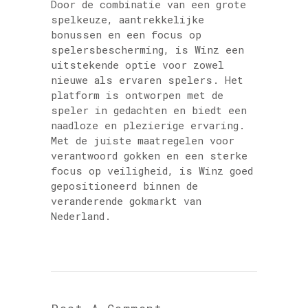
Door de combinatie van een grote
spelkeuze, aantrekkelijke
bonussen en een focus op
spelersbescherming, is Winz een
uitstekende optie voor zowel
nieuwe als ervaren spelers. Het
platform is ontworpen met de
speler in gedachten en biedt een
naadloze en plezierige ervaring.
Met de juiste maatregelen voor
verantwoord gokken en een sterke
focus op veiligheid, is Winz goed
gepositioneerd binnen de
veranderende gokmarkt van
Nederland.