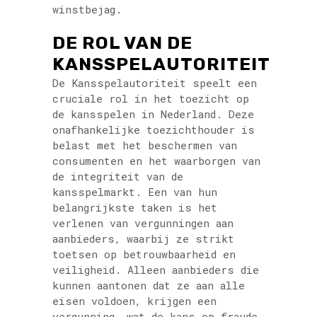
winstbejag.
DE ROL VAN DE
KANSSPELAUTORITEIT
De Kansspelautoriteit speelt een
cruciale rol in het toezicht op
de kansspelen in Nederland. Deze
onafhankelijke toezichthouder is
belast met het beschermen van
consumenten en het waarborgen van
de integriteit van de
kansspelmarkt. Een van hun
belangrijkste taken is het
verlenen van vergunningen aan
aanbieders, waarbij ze strikt
toetsen op betrouwbaarheid en
veiligheid. Alleen aanbieders die
kunnen aantonen dat ze aan alle
eisen voldoen, krijgen een
vergunning, wat de kans op fraude