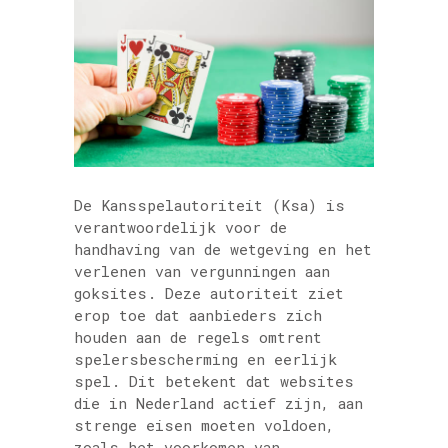
De Kansspelautoriteit (Ksa) is
verantwoordelijk voor de
handhaving van de wetgeving en het
verlenen van vergunningen aan
goksites. Deze autoriteit ziet
erop toe dat aanbieders zich
houden aan de regels omtrent
spelersbescherming en eerlijk
spel. Dit betekent dat websites
die in Nederland actief zijn, aan
strenge eisen moeten voldoen,
zoals het voorkomen van