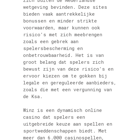
zich buiten de Nederlandse
wetgeving bevinden. Deze sites
bieden vaak aantrekkelijke
bonussen en minder strikte
voorwaarden, maar kunnen ook
risico’s met zich meebrengen
zoals een gebrek aan
spelersbescherming en
onbetrouwbaarheid. Het is van
groot belang dat spelers zich
bewust zijn van deze risico’s en
ervoor kiezen om te gokken bij
legale en gereguleerde aanbieders,
zoals die met een vergunning van
de Ksa.
Winz is een dynamisch online
casino dat spelers een
uitgebreide keuze aan spellen en
sportweddenschappen biedt. Met
meer dan 6.000 casinospellen,