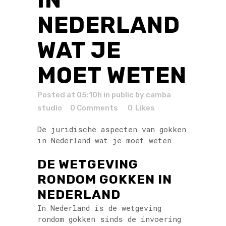
NEDERLAND
WAT JE
MOET WETEN
Posted at 05:10h
in
public
by
camba
studio
0 Comments
0
Likes
De juridische aspecten van gokken
in Nederland wat je moet weten
DE WETGEVING
RONDOM GOKKEN IN
NEDERLAND
In Nederland is de wetgeving
rondom gokken sinds de invoering