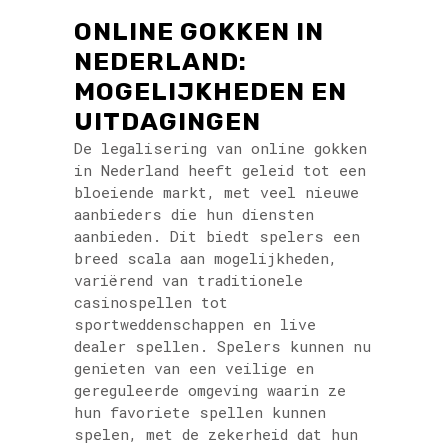
ONLINE GOKKEN IN
NEDERLAND:
MOGELIJKHEDEN EN
UITDAGINGEN
De legalisering van online gokken
in Nederland heeft geleid tot een
bloeiende markt, met veel nieuwe
aanbieders die hun diensten
aanbieden. Dit biedt spelers een
breed scala aan mogelijkheden,
variërend van traditionele
casinospellen tot
sportweddenschappen en live
dealer spellen. Spelers kunnen nu
genieten van een veilige en
gereguleerde omgeving waarin ze
hun favoriete spellen kunnen
spelen, met de zekerheid dat hun