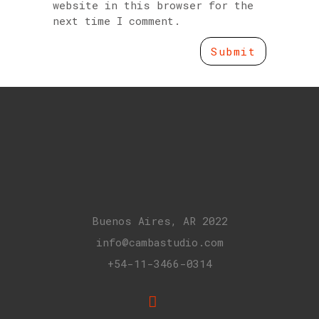
website in this browser for the
next time I comment.
Buenos Aires, AR 2022
info@cambastudio.com
+54-11-3466-0314