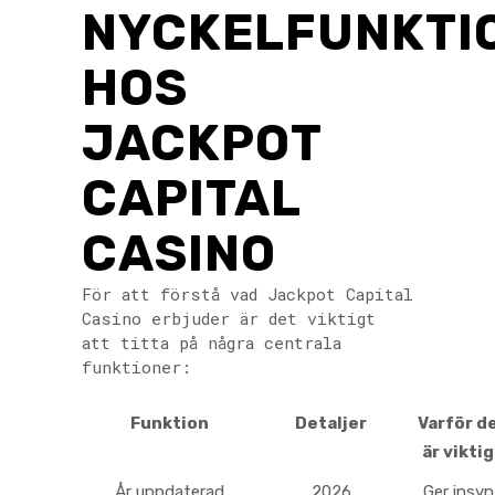
NYCKELFUNKTI
HOS
JACKPOT
CAPITAL
CASINO
För att förstå vad Jackpot Capital
Casino erbjuder är det viktigt
att titta på några centrala
funktioner:
Funktion
Detaljer
Varför d
är viktig
År uppdaterad
2026
Ger insyn 