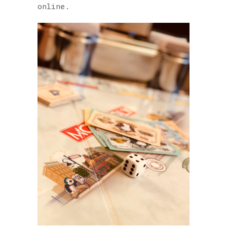
online.