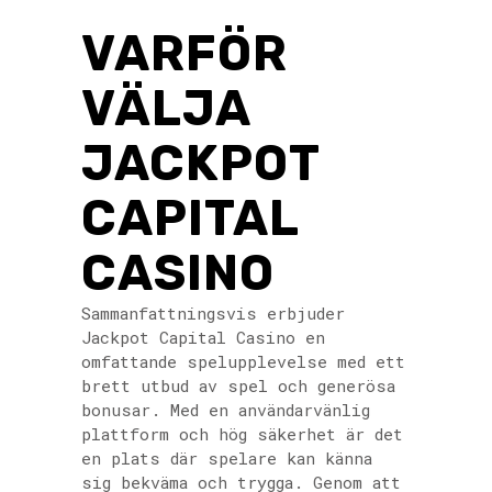
VARFÖR
VÄLJA
JACKPOT
CAPITAL
CASINO
Sammanfattningsvis erbjuder
Jackpot Capital Casino en
omfattande spelupplevelse med ett
brett utbud av spel och generösa
bonusar. Med en användarvänlig
plattform och hög säkerhet är det
en plats där spelare kan känna
sig bekväma och trygga. Genom att