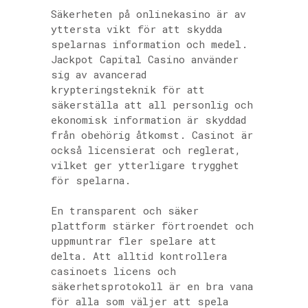
Säkerheten på onlinekasino är av
yttersta vikt för att skydda
spelarnas information och medel.
Jackpot Capital Casino använder
sig av avancerad
krypteringsteknik för att
säkerställa att all personlig och
ekonomisk information är skyddad
från obehörig åtkomst. Casinot är
också licensierat och reglerat,
vilket ger ytterligare trygghet
för spelarna.
En transparent och säker
plattform stärker förtroendet och
uppmuntrar fler spelare att
delta. Att alltid kontrollera
casinoets licens och
säkerhetsprotokoll är en bra vana
för alla som väljer att spela