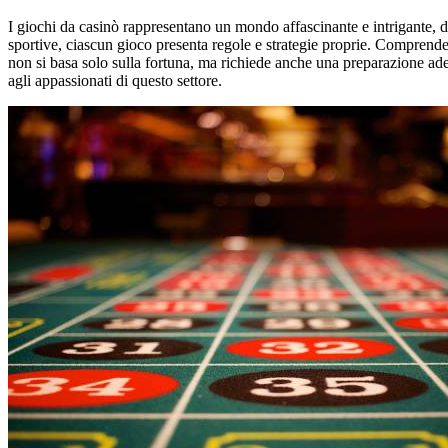
I giochi da casinò rappresentano un mondo affascinante e intrigante, do
sportive, ciascun gioco presenta regole e strategie proprie. Comprende
non si basa solo sulla fortuna, ma richiede anche una preparazione adegu
agli appassionati di questo settore.