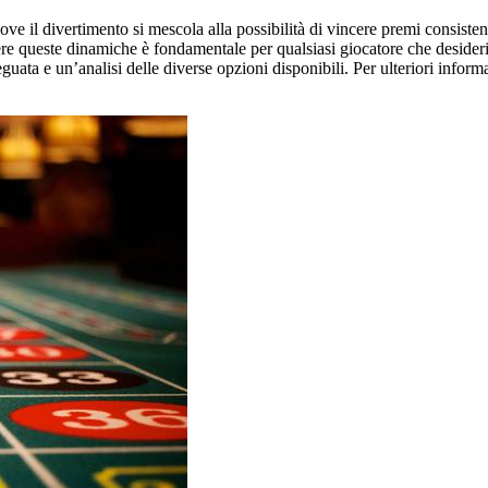
ve il divertimento si mescola alla possibilità di vincere premi consisten
re queste dinamiche è fondamentale per qualsiasi giocatore che desideri 
ata e un’analisi delle diverse opzioni disponibili. Per ulteriori informa