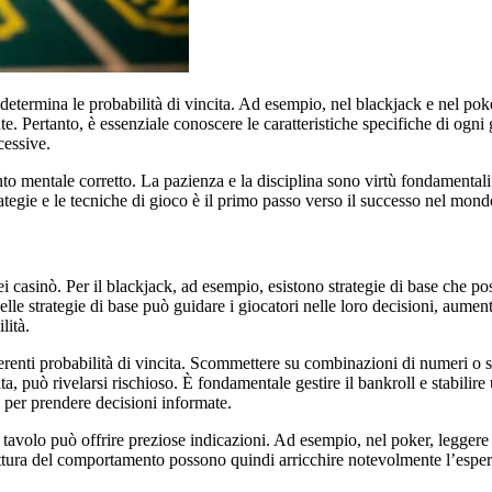
ermina le probabilità di vincita. Ad esempio, nel blackjack e nel poker,
. Pertanto, è essenziale conoscere le caratteristiche specifiche di ogni g
cessive.
to mentale corretto. La pazienza e la disciplina sono virtù fondamentali 
ategie e le tecniche di gioco è il primo passo verso il successo nel mond
 nei casinò. Per il blackjack, ad esempio, esistono strategie di base che
le strategie di base può guidare i giocatori nelle loro decisioni, aumenta
lità.
erenti probabilità di vincita. Scommettere su combinazioni di numeri o s
uò rivelarsi rischioso. È fondamentale gestire il bankroll e stabilire un
 per prendere decisioni informate.
 tavolo può offrire preziose indicazioni. Ad esempio, nel poker, leggere l
 lettura del comportamento possono quindi arricchire notevolmente l’esper