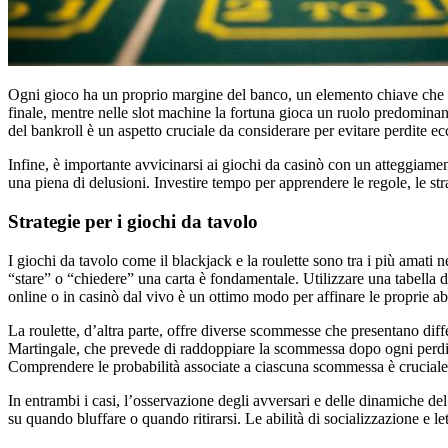
Ogni gioco ha un proprio margine del banco, un elemento chiave che det
finale, mentre nelle slot machine la fortuna gioca un ruolo predominante
del bankroll è un aspetto cruciale da considerare per evitare perdite ec
Infine, è importante avvicinarsi ai giochi da casinò con un atteggiamen
una piena di delusioni. Investire tempo per apprendere le regole, le str
Strategie per i giochi da tavolo
I giochi da tavolo come il blackjack e la roulette sono tra i più amati
“stare” o “chiedere” una carta è fondamentale. Utilizzare una tabella del
online o in casinò dal vivo è un ottimo modo per affinare le proprie abi
La roulette, d’altra parte, offre diverse scommesse che presentano diff
Martingale, che prevede di raddoppiare la scommessa dopo ogni perdita, p
Comprendere le probabilità associate a ciascuna scommessa è cruciale
In entrambi i casi, l’osservazione degli avversari e delle dinamiche del
su quando bluffare o quando ritirarsi. Le abilità di socializzazione e