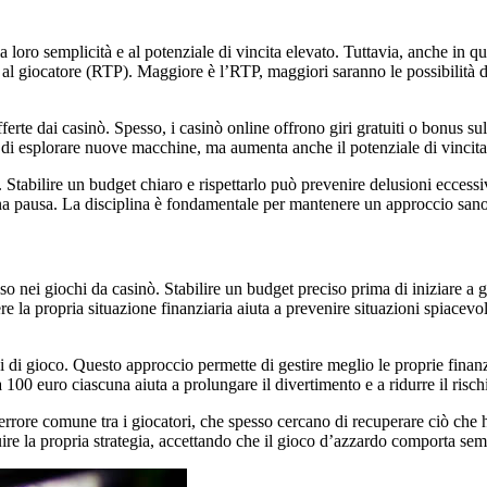
a loro semplicità e al potenziale di vincita elevato. Tuttavia, anche in q
o al giocatore (RTP). Maggiore è l’RTP, maggiori saranno le possibilità d
fferte dai casinò. Spesso, i casinò online offrono giri gratuiti o bonus su
di esplorare nuove macchine, ma aumenta anche il potenziale di vincita 
ne. Stabilire un budget chiaro e rispettarlo può prevenire delusioni ecces
una pausa. La disciplina è fondamentale per mantenere un approccio sano 
sso nei giochi da casinò. Stabilire un budget preciso prima di iniziare a 
a propria situazione finanziaria aiuta a prevenire situazioni spiacevoli. 
ioni di gioco. Questo approccio permette di gestire meglio le proprie fina
100 euro ciascuna aiuta a prolungare il divertimento e a ridurre il risch
n errore comune tra i giocatori, che spesso cercano di recuperare ciò c
re la propria strategia, accettando che il gioco d’azzardo comporta semp