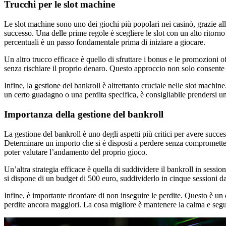
Trucchi per le slot machine
Le slot machine sono uno dei giochi più popolari nei casinò, grazie all
successo. Una delle prime regole è scegliere le slot con un alto ritorn
percentuali è un passo fondamentale prima di iniziare a giocare.
Un altro trucco efficace è quello di sfruttare i bonus e le promozioni o
senza rischiare il proprio denaro. Questo approccio non solo consente 
Infine, la gestione del bankroll è altrettanto cruciale nelle slot machi
un certo guadagno o una perdita specifica, è consigliabile prendersi 
Importanza della gestione del bankroll
La gestione del bankroll è uno degli aspetti più critici per avere succe
Determinare un importo che si è disposti a perdere senza compromettere l
poter valutare l’andamento del proprio gioco.
Un’altra strategia efficace è quella di suddividere il bankroll in sess
si dispone di un budget di 500 euro, suddividerlo in cinque sessioni da 
Infine, è importante ricordare di non inseguire le perdite. Questo è u
perdite ancora maggiori. La cosa migliore è mantenere la calma e segui