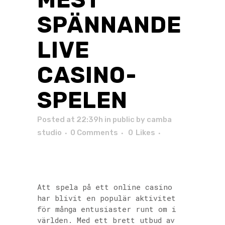
SPÄNNANDE
LIVE
CASINO-
SPELEN
Posted at 22:39h
in
public
by
camba
studio
0 Comments
0
Likes
Att spela på ett online casino
har blivit en populär aktivitet
för många entusiaster runt om i
världen. Med ett brett utbud av