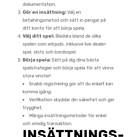
dokumentation.
Gör en insättning:
Välj en
betalningsmetod och sätt in pengar på
ditt konto för att börja spela.
Välj ditt spel:
Bläddra bland de olika
spelen som erbjuds, inklusive live dealer-
spel, slots och bordsspel.
Börja spela:
Sätt på dig dina bästa
spelstrategier och börja spela för att vinna
stora vinster!
Snabb registrering gör att du enkelt kan
komma igång.
Verifikation skyddar din säkerhet och ger
trygghet.
Många insättningsmetoder för enkel
och smidig transaktion.
INSÄTTNINGS-