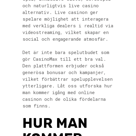
och naturligtvis live casino
alternativ. Live casinon ger
spelare möjlighet att interagera
med verkliga dealers i realtid via
videostreaming, vilket skapar en
social och engagerande atmosfär.
Det är inte bara spelutbudet som
gör CasinoMax till ett bra val.
Den plattformen erbjuder också
generösa bonusar och kampanjer,
vilket förbättrar spelupplevelsen
ytterligare. Låt oss utforska hur
man kommer igång med online
casinon och de olika fördelarna
som finns.
HUR MAN