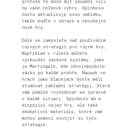
protože to může mít zásadní vliv
na vaše celkové výhry. Spinboss
často aktualizuje svou nabídku,
takže buďte v obraze a zkoušejte
nové hry.
Dále se zamyslete nad používáním
různých strategií pro různé hry.
Například v ruletě můžete
vyzkoušet sázkové systémy, jako
je Martingale, kde zdvojnásobíte
sázku po každé prohře. Naopak ve
hrách jako blackjack byste měli
studovat základní strategii, která
vám pomůže rozhodovat se správně
v každé situaci. Spinboss má k
dispozici nejen hry, ale také
edukativní materiály, které vám
mohou pomoci osvojit si tyto
strategie.