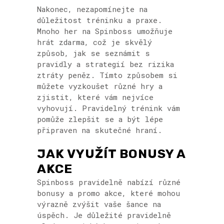
Nakonec, nezapomínejte na
důležitost tréninku a praxe.
Mnoho her na Spinboss umožňuje
hrát zdarma, což je skvělý
způsob, jak se seznámit s
pravidly a strategií bez rizika
ztráty peněz. Tímto způsobem si
můžete vyzkoušet různé hry a
zjistit, které vám nejvíce
vyhovují. Pravidelný trénink vám
pomůže zlepšit se a být lépe
připraven na skutečné hraní.
JAK VYUŽÍT BONUSY A
AKCE
Spinboss pravidelně nabízí různé
bonusy a promo akce, které mohou
výrazně zvýšit vaše šance na
úspěch. Je důležité pravidelně