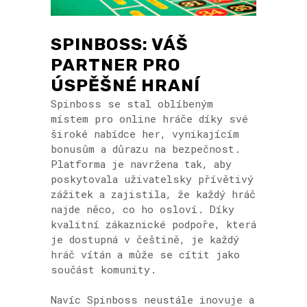
SPINBOSS: VÁŠ
PARTNER PRO
ÚSPĚŠNÉ HRANÍ
Spinboss se stal oblíbeným
místem pro online hráče díky své
široké nabídce her, vynikajícím
bonusům a důrazu na bezpečnost.
Platforma je navržena tak, aby
poskytovala uživatelsky přívětivý
zážitek a zajistila, že každý hráč
najde něco, co ho osloví. Díky
kvalitní zákaznické podpoře, která
je dostupná v češtině, je každý
hráč vítán a může se cítit jako
součást komunity.
Navíc Spinboss neustále inovuje a