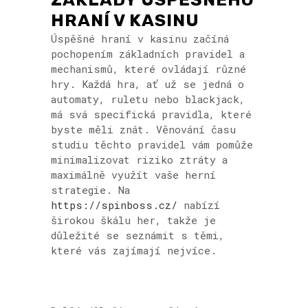
HRANÍ V KASINU
Úspěšné hraní v kasinu začíná
pochopením základních pravidel a
mechanismů, které ovládají různé
hry. Každá hra, ať už se jedná o
automaty, ruletu nebo blackjack,
má svá specifická pravidla, které
byste měli znát. Věnování času
studiu těchto pravidel vám pomůže
minimalizovat riziko ztráty a
maximálně využít vaše herní
strategie. Na
https://spinboss.cz/
nabízí
širokou škálu her, takže je
důležité se seznámit s těmi,
které vás zajímají nejvíce.