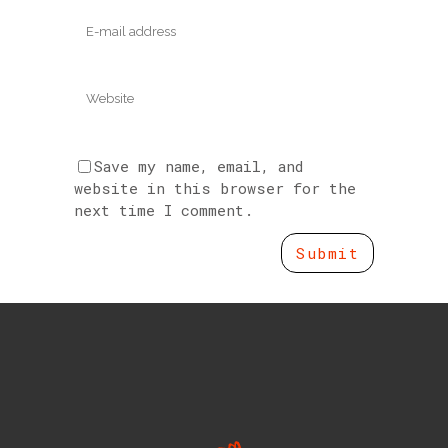
Save my name, email, and
website in this browser for the
next time I comment.