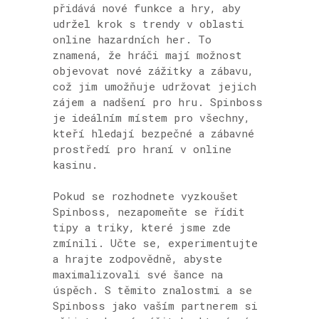
přidává nové funkce a hry, aby
udržel krok s trendy v oblasti
online hazardních her. To
znamená, že hráči mají možnost
objevovat nové zážitky a zábavu,
což jim umožňuje udržovat jejich
zájem a nadšení pro hru. Spinboss
je ideálním místem pro všechny,
kteří hledají bezpečné a zábavné
prostředí pro hraní v online
kasinu.
Pokud se rozhodnete vyzkoušet
Spinboss, nezapomeňte se řídit
tipy a triky, které jsme zde
zmínili. Učte se, experimentujte
a hrajte zodpovědně, abyste
maximalizovali své šance na
úspěch. S těmito znalostmi a se
Spinboss jako vaším partnerem si