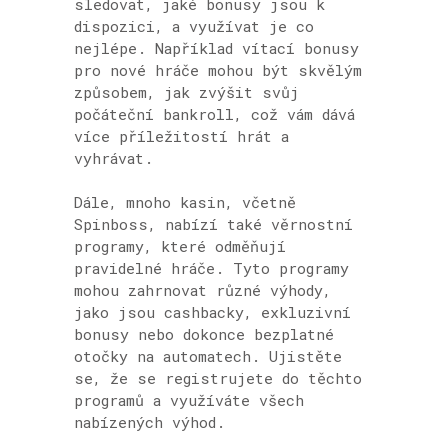
sledovat, jaké bonusy jsou k
dispozici, a využívat je co
nejlépe. Například vítací bonusy
pro nové hráče mohou být skvělým
způsobem, jak zvýšit svůj
počáteční bankroll, což vám dává
více příležitostí hrát a
vyhrávat.
Dále, mnoho kasin, včetně
Spinboss, nabízí také věrnostní
programy, které odměňují
pravidelné hráče. Tyto programy
mohou zahrnovat různé výhody,
jako jsou cashbacky, exkluzivní
bonusy nebo dokonce bezplatné
otočky na automatech. Ujistěte
se, že se registrujete do těchto
programů a využíváte všech
nabízených výhod.