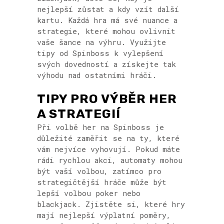
nejlepší zůstat a kdy vzít další
kartu. Každá hra má své nuance a
strategie, které mohou ovlivnit
vaše šance na výhru. Využijte
tipy od Spinboss k vylepšení
svých dovedností a získejte tak
výhodu nad ostatními hráči.
TIPY PRO VÝBĚR HER
A STRATEGIÍ
Při volbě her na Spinboss je
důležité zaměřit se na ty, které
vám nejvíce vyhovují. Pokud máte
rádi rychlou akci, automaty mohou
být vaší volbou, zatímco pro
strategičtější hráče může být
lepší volbou poker nebo
blackjack. Zjistěte si, které hry
mají nejlepší výplatní poměry,