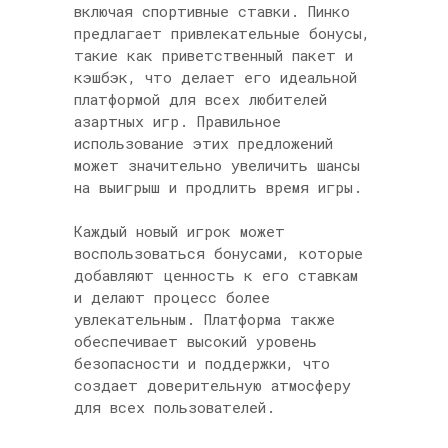
включая спортивные ставки. Пинко
предлагает привлекательные бонусы,
такие как приветственный пакет и
кэшбэк, что делает его идеальной
платформой для всех любителей
азартных игр. Правильное
использование этих предложений
может значительно увеличить шансы
на выигрыш и продлить время игры.
Каждый новый игрок может
воспользоваться бонусами, которые
добавляют ценность к его ставкам
и делают процесс более
увлекательным. Платформа также
обеспечивает высокий уровень
безопасности и поддержки, что
создает доверительную атмосферу
для всех пользователей.