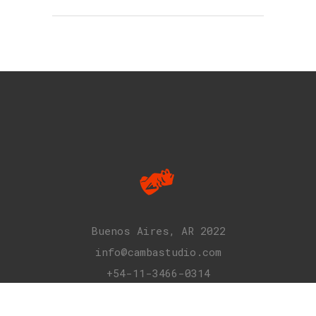
Buenos Aires, AR 2022
info@cambastudio.com
+54-11-3466-0314