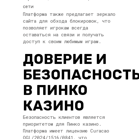
сети
Платформа также предлагает зеркало
сайта для обхода блокировок, что
позволяет игрокам всегда
оставаться на связи и получать
доступ к своим любимым играм.
ДОВЕРИЕ И
БЕЗОПАСНОСТ
В ПИНКО
КАЗИНО
Безопасность клиентов является
приоритетом для Пинко казино.
Платформа имеет лицензию Curacao
OGL/2024/1516/0841, что