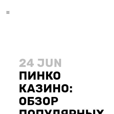
24 JUN
ПИНКО
КАЗИНО:
ОБЗОР
ПОПУЛЯРНЫХ