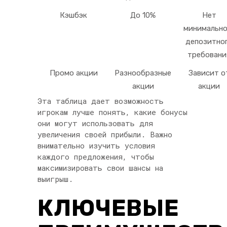
Кэшбэк
До 10%
Нет
минимально
депозитно
требовани
Промо акции
Разнообразные
Зависит о
акции
акции
Эта таблица дает возможность
игрокам лучше понять, какие бонусы
они могут использовать для
увеличения своей прибыли. Важно
внимательно изучить условия
каждого предложения, чтобы
максимизировать свои шансы на
выигрыш.
КЛЮЧЕВЫЕ