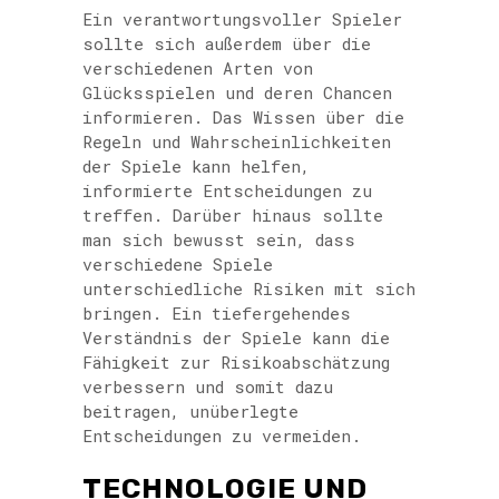
Ein verantwortungsvoller Spieler
sollte sich außerdem über die
verschiedenen Arten von
Glücksspielen und deren Chancen
informieren. Das Wissen über die
Regeln und Wahrscheinlichkeiten
der Spiele kann helfen,
informierte Entscheidungen zu
treffen. Darüber hinaus sollte
man sich bewusst sein, dass
verschiedene Spiele
unterschiedliche Risiken mit sich
bringen. Ein tiefergehendes
Verständnis der Spiele kann die
Fähigkeit zur Risikoabschätzung
verbessern und somit dazu
beitragen, unüberlegte
Entscheidungen zu vermeiden.
TECHNOLOGIE UND