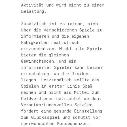
Aktivität und wird nicht zu einer
Belastung.
Zusätzlich ist es ratsam, sich
über die verschiedenen Spiele zu
informieren und die eigenen
Fähigkeiten realistisch
einzuschätzen. Nicht alle Spiele
bieten die gleichen
Gewinnchancen, und ein
informierter Spieler kann besser
einschätzen, wo die Risiken
liegen. Letztendlich sollte das
Spielen in erster Linie Spaß
machen und nicht als Mittel zum
Geldverdienen betrachtet werden.
Verantwortungsvolles Spielen
fördert eine gesunde Einstellung
zum Glücksspiel und schützt vor
unerwünschten Konsequenzen.