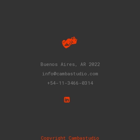
Buenos Aires, AR 2022
info@cambastudio.com
+54-11-3466-0314
Copyright Cambastudio