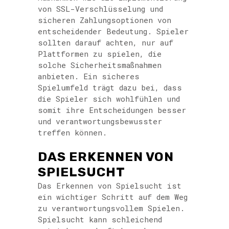
von SSL-Verschlüsselung und
sicheren Zahlungsoptionen von
entscheidender Bedeutung. Spieler
sollten darauf achten, nur auf
Plattformen zu spielen, die
solche Sicherheitsmaßnahmen
anbieten. Ein sicheres
Spielumfeld trägt dazu bei, dass
die Spieler sich wohlfühlen und
somit ihre Entscheidungen besser
und verantwortungsbewusster
treffen können.
DAS ERKENNEN VON
SPIELSUCHT
Das Erkennen von Spielsucht ist
ein wichtiger Schritt auf dem Weg
zu verantwortungsvollem Spielen.
Spielsucht kann schleichend