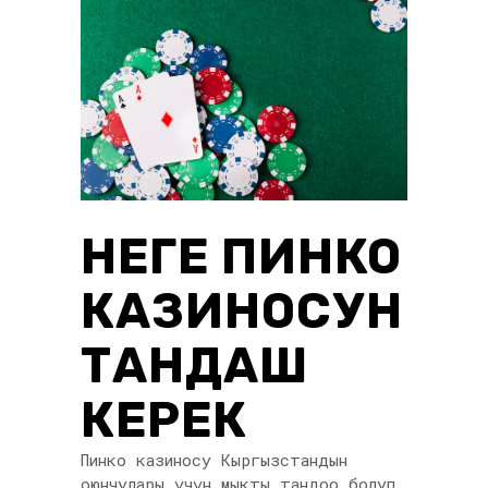
НЕГЕ ПИНКО
КАЗИНОСУН
ТАНДАШ
КЕРЕК
Пинко казиносу Кыргызстандын
оюнчулары үчүн мыкты тандоо болуп