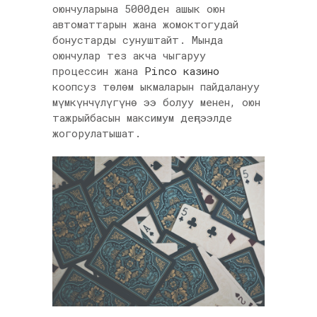
оюнчуларына 5000ден ашык оюн
автоматтарын жана жомоктогудай
бонустарды сунуштайт. Мында
оюнчулар тез акча чыгаруу
процессин жана
Pinco казино
коопсуз төлөм ыкмаларын пайдалануу
мүмкүнчүлүгүнө ээ болуу менен, оюн
тажрыйбасын максимум деңгээлде
жогорулатышат.