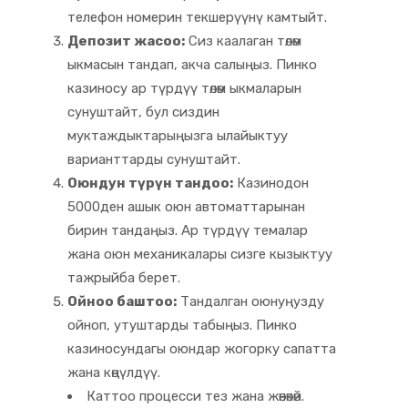
телефон номерин текшерүүнү камтыйт.
Депозит жасоо:
Сиз каалаган төлөм
ыкмасын тандап, акча салыңыз. Пинко
казиносу ар түрдүү төлөм ыкмаларын
сунуштайт, бул сиздин
муктаждыктарыңызга ылайыктуу
варианттарды сунуштайт.
Оюндун түрүн тандоо:
Казинодон
5000ден ашык оюн автоматтарынан
бирин тандаңыз. Ар түрдүү темалар
жана оюн механикалары сизге кызыктуу
тажрыйба берет.
Ойноо баштоо:
Тандалган оюнуңузду
ойноп, утуштарды табыңыз. Пинко
казиносундагы оюндар жогорку сапатта
жана көңүлдүү.
Каттоо процесси тез жана жөнөкөй.