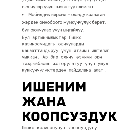
оюнчулар үчүн кызыктуу элемент.
Мобилдик версия – оюнду каалаган
жерден ойнобоого мүмкүнчүлүк берет,
бул оюнчулар үчүн ыңгайлуу.
Бул артыкчылыктар Пинко
казиносундагы оюнчуларды
канааттандыруу үчүн атайын иштелип
чыккан. Ар бир оюнчу өзүнүн оюн
тажрыйбасын жогорулатуу үчүн ушул
мүмкүнчүлүктөрдөн пайдалана алат.
ИШЕНИМ
ЖАНА
КООПСУЗДУК
Пинко казиносунун коопсуздугу