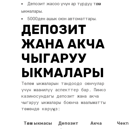
Депозит жасоо үчүн ар түрдүү төлөм
ыкмалары.
5000ден ашык оюн автоматтары.
ДЕПОЗИТ
ЖАНА АКЧА
ЧЫГАРУУ
ЫКМАЛАРЫ
Төлөм ыкмаларын тандоодо оюнчулар
үчүн маанилүү аспекттер бар. Пинко
казиносундагы депозит жана акча
чыгаруу ыкмалары боюнча маалыматты
төмөндө көрүңүз:
Төлөм ыкмасы
Депозит
Акча
Чектөө