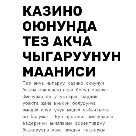
КАЗИНО
ОЮНУНДА
ТЕЗ АКЧА
ЧЫГАРУУНУН
МААНИСИ
Тез акча чыгаруу казино оюнунун
башкы компоненттери болуп саналат.
Оюнчулар өз утуштарын бардык
убакта жана мүмкүн болушунча
жылдам алуу үчүн ылдам жыйынтыкка
ээ болушат. Бул процесс оюнчуларга
өздөрүнүн акчаларын эффективдүү
башкарууга жана оюндан тышкаркы