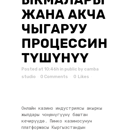
ЖАНА АКЧА
ЧЫГАРУУ
ПРОЦЕССИН
ТҮШҮНҮҮ
Posted at 10:46h
in
public
by
camba
studio
0 Comments
0
Likes
Онлайн казино индустриясы акыркы
жылдары чоң өнүгүүнү баштан
кечирүүдө. Пинко казиносунун
платформасы Кыргызстандын