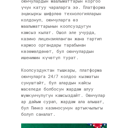
оюнчулардын маалыматтарын коргоо
үчүн катуу чараларга ээ. Платформа
эң акыркы шифрлөө технологияларын
колдонуп, оюнчуларга өз
маалыматтарынын коопсуздугун
камсыз кылат. Ошол эле учурда,
казино лицензияланган жана тартип
кармоо органдары тарабынан
көзөмөлдөнөт, бул оюнчулардын
ишенимин күчөтүп турат.
Коопсуздуктан тышкары, платформа
оюнчуларга 24/7 колдоо кызматын
сунуштайт, бул алардын кайсы
маселеде болбосун жардам алуу
мүмкүнчүлүгүн камсыздайт. Оюнчулар
ар дайым сурап, жардам ала алышат,
бул Пинко казиносунун артыкчылыгы
болуп саналат.