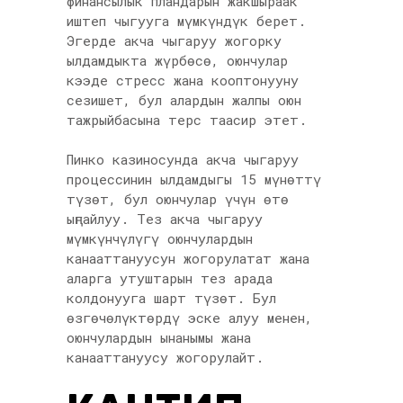
финансылык пландарын жакшыраак
иштеп чыгууга мүмкүндүк берет.
Эгерде акча чыгаруу жогорку
ылдамдыкта жүрбөсө, оюнчулар
кээде стресс жана кооптонууну
сезишет, бул алардын жалпы оюн
тажрыйбасына терс таасир этет.
Пинко казиносунда акча чыгаруу
процессинин ылдамдыгы 15 мүнөттү
түзөт, бул оюнчулар үчүн өтө
ыңгайлуу. Тез акча чыгаруу
мүмкүнчүлүгү оюнчулардын
канааттануусун жогорулатат жана
аларга утуштарын тез арада
колдонууга шарт түзөт. Бул
өзгөчөлүктөрдү эске алуу менен,
оюнчулардын ынанымы жана
канааттануусу жогорулайт.