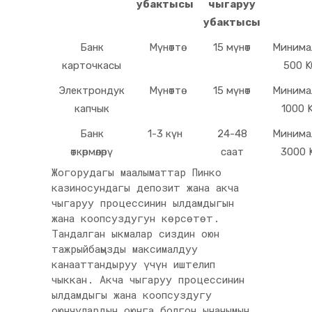
убактысы
чыгаруу
убактысы
Банк
Мүнөттө
15 мүнөт
Минима
карточкасы
500 
Электрондук
Мүнөттө
15 мүнөт
Минима
капчык
1000 
Банк
1-3 күн
24-48
Минима
өткөрмөлөрү
саат
3000 
Жогорудагы маалыматтар Пинко
казиносундагы депозит жана акча
чыгаруу процессинин ылдамдыгын
жана коопсуздугун көрсөтөт.
Тандалган ыкмалар сиздин оюн
тажрыйбаңызды максималдуу
канааттандыруу үчүн иштелип
чыккан. Акча чыгаруу процессинин
ылдамдыгы жана коопсуздугу
оюнчулардын оюнга болгон ынанымын