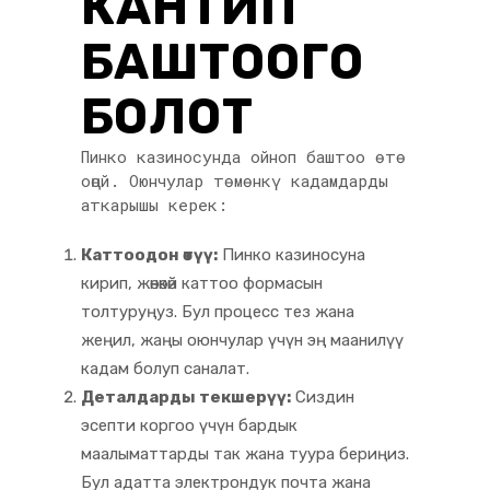
КАНТИП
БАШТООГО
БОЛОТ
Пинко казиносунда ойноп баштоо өтө
оңой. Оюнчулар төмөнкү кадамдарды
аткарышы керек:
Каттоодон өтүү:
Пинко казиносуна
кирип, жөнөкөй каттоо формасын
толтуруңуз. Бул процесс тез жана
жеңил, жаңы оюнчулар үчүн эң маанилүү
кадам болуп саналат.
Деталдарды текшерүү:
Сиздин
эсепти коргоо үчүн бардык
маалыматтарды так жана туура бериңиз.
Бул адатта электрондук почта жана