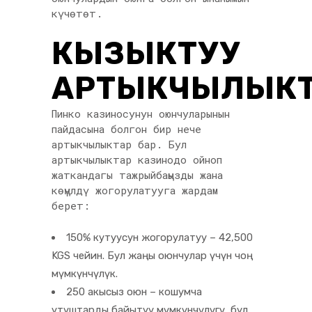
күчөтөт.
КЫЗЫКТУУ
АРТЫКЧЫЛЫК
Пинко казиносунун оюнчуларынын
пайдасына болгон бир нече
артыкчылыктар бар. Бул
артыкчылыктар казинодо ойноп
жаткандагы тажрыйбаңызды жана
көңүлдү жогорулатууга жардам
берет:
150% кутуусун жогорулатуу – 42,500
KGS чейин. Бул жаңы оюнчулар үчүн чоң
мүмкүнчүлүк.
250 акысыз оюн – кошумча
утуштарды байытуу мүмкүнчүлүгү, бул