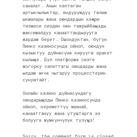
саналат. Анын көптөгөн
артыкчылыктар, өндүрүмдүү төлөм
ыкмалары жана оюндардын кеңири
тизмеси сиздин оюн тажрыйбаңызды
максималдуу канааттандырууга
жардам берет. Ошондуктан, бүгүн
Пинко казиносунда ойноп, оюндун
кызыктуу дүйнөсүнө кирүүгө аракет
кылыңыз. Бул платформа сизге
жогорку сапаттагы оюндарды жана
ылдам акча чыгаруу процесстерин
сунуштайт.
Онлайн казино дүйнөсүндөгү
оюндарыңызды Пинко казиносунда
ойноп, кереметтүү маанай,
канааттануу жана утуштарга ээ
болууга мүмкүнчүлүк түзүңүз!
Sorry, the comment form is closed