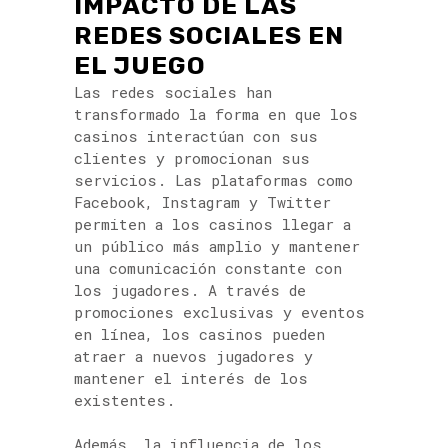
IMPACTO DE LAS
REDES SOCIALES EN
EL JUEGO
Las redes sociales han
transformado la forma en que los
casinos interactúan con sus
clientes y promocionan sus
servicios. Las plataformas como
Facebook, Instagram y Twitter
permiten a los casinos llegar a
un público más amplio y mantener
una comunicación constante con
los jugadores. A través de
promociones exclusivas y eventos
en línea, los casinos pueden
atraer a nuevos jugadores y
mantener el interés de los
existentes.
Además, la influencia de los