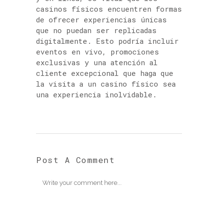
casinos físicos encuentren formas
de ofrecer experiencias únicas
que no puedan ser replicadas
digitalmente. Esto podría incluir
eventos en vivo, promociones
exclusivas y una atención al
cliente excepcional que haga que
la visita a un casino físico sea
una experiencia inolvidable.
Post A Comment