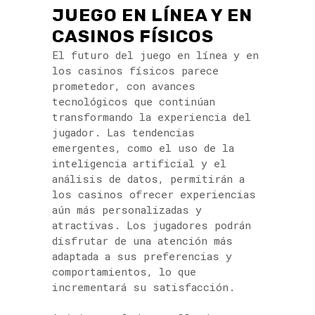
JUEGO EN LÍNEA Y EN
CASINOS FÍSICOS
El futuro del juego en línea y en
los casinos físicos parece
prometedor, con avances
tecnológicos que continúan
transformando la experiencia del
jugador. Las tendencias
emergentes, como el uso de la
inteligencia artificial y el
análisis de datos, permitirán a
los casinos ofrecer experiencias
aún más personalizadas y
atractivas. Los jugadores podrán
disfrutar de una atención más
adaptada a sus preferencias y
comportamientos, lo que
incrementará su satisfacción.