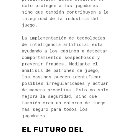
solo protegen a los jugadores,
sino que también contribuyen a la
integridad de la industria del
juego.
La implementación de tecnologías
de inteligencia artificial está
ayudando a los casinos a detectar
comportamientos sospechosos y
prevenir fraudes. Mediante el
análisis de patrones de juego,
los casinos pueden identificar
posibles irregularidades y actuar
de manera proactiva. Esto no solo
mejora la seguridad, sino que
también crea un entorno de juego
más seguro para todos los
jugadores.
EL FUTURO DEL