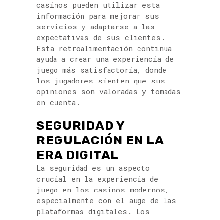
casinos pueden utilizar esta
información para mejorar sus
servicios y adaptarse a las
expectativas de sus clientes.
Esta retroalimentación continua
ayuda a crear una experiencia de
juego más satisfactoria, donde
los jugadores sienten que sus
opiniones son valoradas y tomadas
en cuenta.
SEGURIDAD Y
REGULACIÓN EN LA
ERA DIGITAL
La seguridad es un aspecto
crucial en la experiencia de
juego en los casinos modernos,
especialmente con el auge de las
plataformas digitales. Los