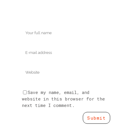
Save my name, email, and
website in this browser for the
next time I comment.