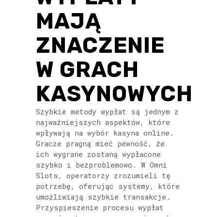
MAJĄ
ZNACZENIE
W GRACH
KASYNOWYCH
Szybkie metody wypłat są jednym z
najważniejszych aspektów, które
wpływają na wybór kasyna online.
Gracze pragną mieć pewność, że
ich wygrane zostaną wypłacone
szybko i bezproblemowo. W Omni
Slots, operatorzy zrozumieli tę
potrzebę, oferując systemy, które
umożliwiają szybkie transakcje.
Przyspieszenie procesu wypłat