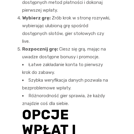
dostępnych metod płatności i dokonaj
pierwszej wpłaty.
Wybierz grę:
Zrób krok w stronę rozrywki,
wybierając ulubioną grę spośród
dostępnych slotów, gier stołowych czy
live.
Rozpocznij grę:
Ciesz się grą, mając na
uwadze dostępne bonusy i promocje.
Łatwe zakładanie konta to pierwszy
krok do zabawy.
Szybka weryfikacja danych pozwala na
bezproblemowe wpłaty.
Różnorodność gier sprawia, że każdy
znajdzie coś dla siebie.
OPCJE
WPŁAT I