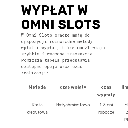
WYPŁAT W
OMNI SLOTS
W Omni Slots gracze mają do
dyspozycji różnorodne metody
wpłat i wypłat, które umożliwiają
szybkie i wygodne transakcje.
Poniższa tabela przedstawia
dostępne opcje oraz czas
realizacji:
Metoda
czas wpłaty
czas
lim
wypłaty
Karta
Natychmiastowo
1-3 dni
Mi
kredytowa
robocze
2
P