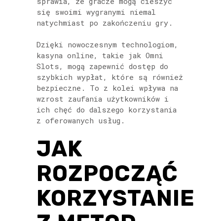
sprawia, że gracze mogą cieszyć
się swoimi wygranymi niemal
natychmiast po zakończeniu gry.
Dzięki nowoczesnym technologiom,
kasyna online, takie jak Omni
Slots, mogą zapewnić dostęp do
szybkich wypłat, które są również
bezpieczne. To z kolei wpływa na
wzrost zaufania użytkowników i
ich chęć do dalszego korzystania
z oferowanych usług.
JAK
ROZPOCZĄĆ
KORZYSTANIE