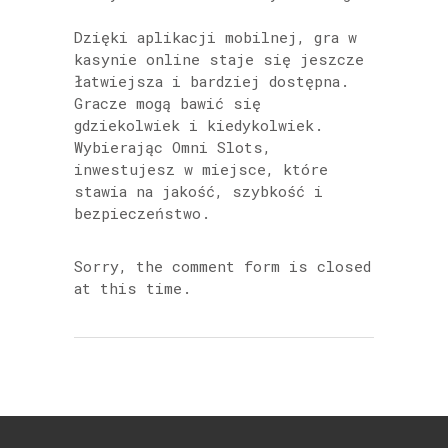
Dzięki aplikacji mobilnej, gra w
kasynie online staje się jeszcze
łatwiejsza i bardziej dostępna.
Gracze mogą bawić się
gdziekolwiek i kiedykolwiek.
Wybierając Omni Slots,
inwestujesz w miejsce, które
stawia na jakość, szybkość i
bezpieczeństwo.
Sorry, the comment form is closed
at this time.