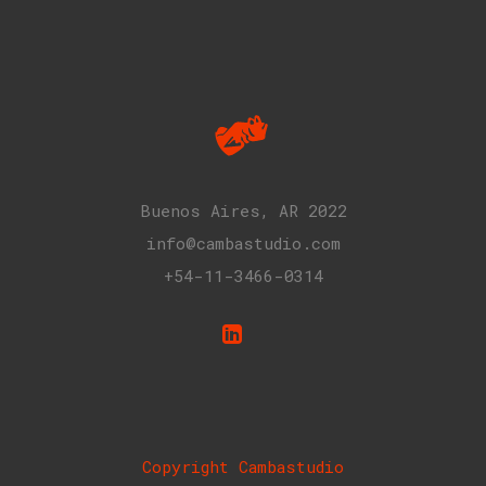
Buenos Aires, AR 2022
info@cambastudio.com
+54-11-3466-0314
Copyright Cambastudio