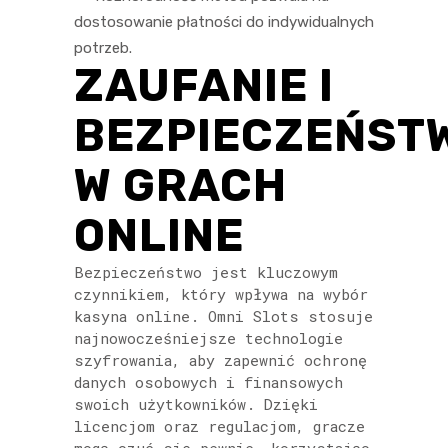
dostosowanie płatności do indywidualnych
potrzeb.
ZAUFANIE I
BEZPIECZEŃST
W GRACH
ONLINE
Bezpieczeństwo jest kluczowym
czynnikiem, który wpływa na wybór
kasyna online. Omni Slots stosuje
najnowocześniejsze technologie
szyfrowania, aby zapewnić ochronę
danych osobowych i finansowych
swoich użytkowników. Dzięki
licencjom oraz regulacjom, gracze
mogą czuć się pewnie, korzystając