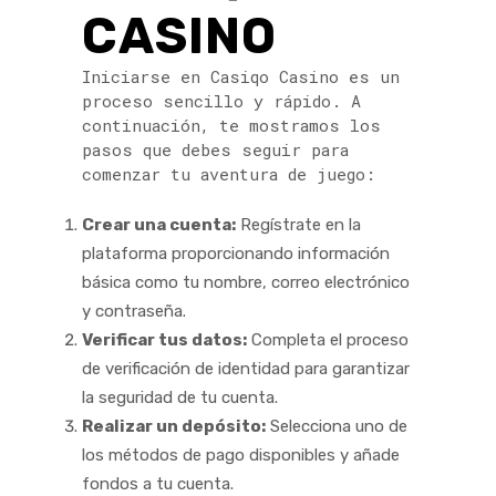
CASINO
Iniciarse en Casiqo Casino es un
proceso sencillo y rápido. A
continuación, te mostramos los
pasos que debes seguir para
comenzar tu aventura de juego:
Crear una cuenta:
Regístrate en la
plataforma proporcionando información
básica como tu nombre, correo electrónico
y contraseña.
Verificar tus datos:
Completa el proceso
de verificación de identidad para garantizar
la seguridad de tu cuenta.
Realizar un depósito:
Selecciona uno de
los métodos de pago disponibles y añade
fondos a tu cuenta.