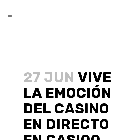
27 JUN
VIVE
LA EMOCIÓN
DEL CASINO
EN DIRECTO
EN CASIQO