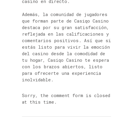
casino en directo.
Además, la comunidad de jugadores
que forman parte de Casiqo Casino
destaca por su gran satisfacción,
reflejada en las calificaciones y
comentarios positivos. Así que si
estás listo para vivir la emoción
del casino desde la comodidad de
tu hogar, Casiqo Casino te espera
con los brazos abiertos, listo
para ofrecerte una experiencia
inolvidable.
Sorry, the comment form is closed
at this time.