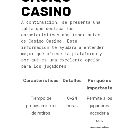
CASINO
A continuación, se presenta una
tabla que destaca las
características más importantes
de Casiqo Casino. Esta
información te ayudará a entender
mejor qué ofrece la plataforma y
por qué es una excelente opción
para los jugadores.
Características
Detalles
Por qué es
importante
Tiempo de
0–24
Permite a los
procesamiento
horas
jugadores
de retiros
acceder a
sus
ganancias