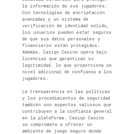
la información de sus jugadores.
Con tecnologías de encriptación
avanzadas y un sistema de
verificación de identidad sólido,
los usuarios pueden estar seguros
de que sus datos personales y
financieros están protegidos.
Además, Casiqo Casino opera bajo
licencias que garantizan su
legitimidad, lo que proporciona un
nivel adicional de confianza a los
jugadores.
La transparencia en las políticas
y los procedimientos de seguridad
también son aspectos valiosos que
contribuyen a la confianza general
en la plataforma. Casiqo Casino
se compromete a ofrecer un
ambiente de juego seguro donde