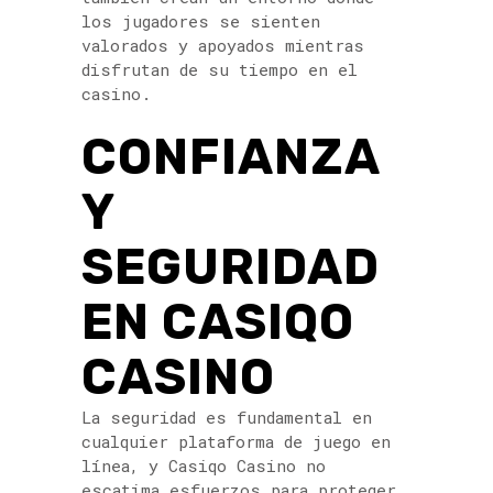
los jugadores se sienten
valorados y apoyados mientras
disfrutan de su tiempo en el
casino.
CONFIANZA
Y
SEGURIDAD
EN CASIQO
CASINO
La seguridad es fundamental en
cualquier plataforma de juego en
línea, y Casiqo Casino no
escatima esfuerzos para proteger