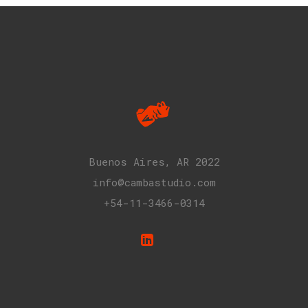
Buenos Aires, AR 2022
info@cambastudio.com
+54-11-3466-0314