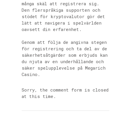
många skäl att registrera sig.
Den flerspråkiga supporten och
stödet för kryptovalutor gör det
lätt att navigera i spelvärlden
oavsett din erfarenhet.
Genom att följa de angivna stegen
för registrering och ta del av de
säkerhetsåtgärder som erbjuds kan
du njuta av en underhållande och
säker spelupplevelse på Megarich
Casino.
Sorry, the comment form is closed
at this time.