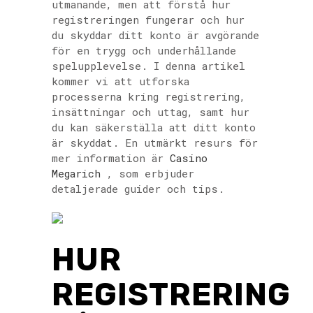
utmanande, men att förstå hur
registreringen fungerar och hur
du skyddar ditt konto är avgörande
för en trygg och underhållande
spelupplevelse. I denna artikel
kommer vi att utforska
processerna kring registrering,
insättningar och uttag, samt hur
du kan säkerställa att ditt konto
är skyddat. En utmärkt resurs för
mer information är
Casino
Megarich
, som erbjuder
detaljerade guider och tips.
HUR
REGISTRERING