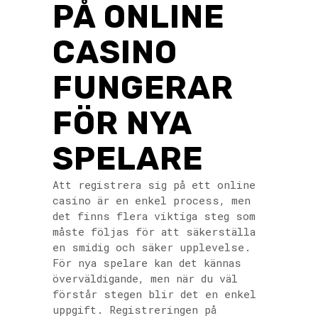
PÅ ONLINE
CASINO
FUNGERAR
FÖR NYA
SPELARE
Att registrera sig på ett online
casino är en enkel process, men
det finns flera viktiga steg som
måste följas för att säkerställa
en smidig och säker upplevelse.
För nya spelare kan det kännas
överväldigande, men när du väl
förstår stegen blir det en enkel
uppgift. Registreringen på