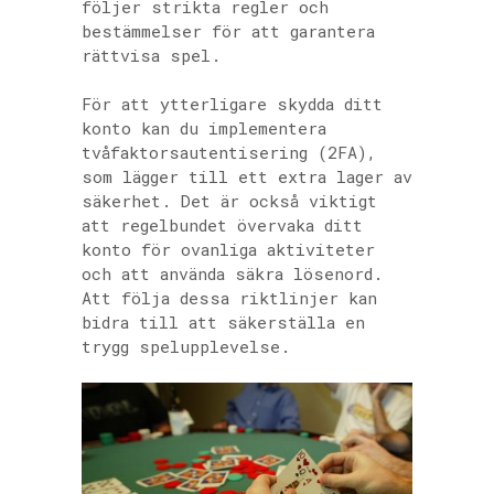
följer strikta regler och
bestämmelser för att garantera
rättvisa spel.
För att ytterligare skydda ditt
konto kan du implementera
tvåfaktorsautentisering (2FA),
som lägger till ett extra lager av
säkerhet. Det är också viktigt
att regelbundet övervaka ditt
konto för ovanliga aktiviteter
och att använda säkra lösenord.
Att följa dessa riktlinjer kan
bidra till att säkerställa en
trygg spelupplevelse.