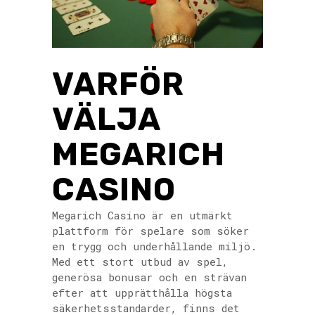
VARFÖR
VÄLJA
MEGARICH
CASINO
Megarich Casino är en utmärkt
plattform för spelare som söker
en trygg och underhållande miljö.
Med ett stort utbud av spel,
generösa bonusar och en strävan
efter att upprätthålla högsta
säkerhetsstandarder, finns det