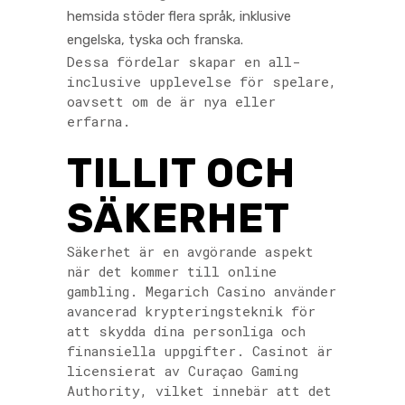
hemsida stöder flera språk, inklusive
engelska, tyska och franska.
Dessa fördelar skapar en all-
inclusive upplevelse för spelare,
oavsett om de är nya eller
erfarna.
TILLIT OCH
SÄKERHET
Säkerhet är en avgörande aspekt
när det kommer till online
gambling. Megarich Casino använder
avancerad krypteringsteknik för
att skydda dina personliga och
finansiella uppgifter. Casinot är
licensierat av Curaçao Gaming
Authority, vilket innebär att det