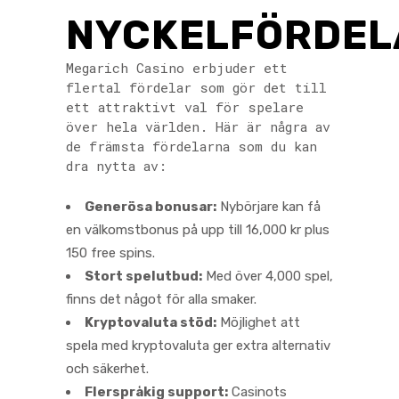
NYCKELFÖRDEL
Megarich Casino erbjuder ett
flertal fördelar som gör det till
ett attraktivt val för spelare
över hela världen. Här är några av
de främsta fördelarna som du kan
dra nytta av:
Generösa bonusar:
Nybörjare kan få
en välkomstbonus på upp till 16,000 kr plus
150 free spins.
Stort spelutbud:
Med över 4,000 spel,
finns det något för alla smaker.
Kryptovaluta stöd:
Möjlighet att
spela med kryptovaluta ger extra alternativ
och säkerhet.
Flerspråkig support:
Casinots