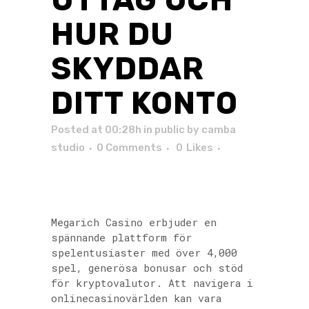
HUR DU
SKYDDAR
DITT KONTO
Posted at 00:28h
in
public
by
camba
studio
0 Comments
0
Likes
Megarich Casino erbjuder en
spännande plattform för
spelentusiaster med över 4,000
spel, generösa bonusar och stöd
för kryptovalutor. Att navigera i
onlinecasinovärlden kan vara