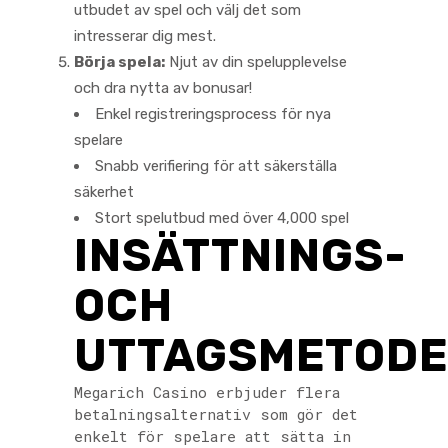
utbudet av spel och välj det som
intresserar dig mest.
Börja spela:
Njut av din spelupplevelse
och dra nytta av bonusar!
Enkel registreringsprocess för nya
spelare
Snabb verifiering för att säkerställa
säkerhet
Stort spelutbud med över 4,000 spel
INSÄTTNINGS-
OCH
UTTAGSMETOD
Megarich Casino erbjuder flera
betalningsalternativ som gör det
enkelt för spelare att sätta in