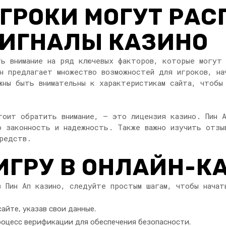
ИГРОКИ МОГУТ РА
ИГНАЛЫ КАЗИНО
ть внимание на ряд ключевых факторов, которые могут 
йн предлагает множество возможностей для игроков, на
жны быть внимательны к характеристикам сайта, чтобы
тоит обратить внимание, — это лицензия казино. Пин А
о законность и надежность. Также важно изучить отзы
средств.
ИГРУ В ОНЛАЙН-К
в Пин Ап казино, следуйте простым шагам, чтобы начат
айте, указав свои данные.
оцесс верификации для обеспечения безопасности.