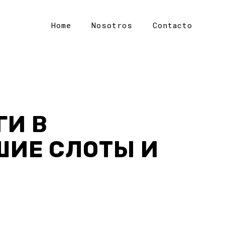
Home
Nosotros
Contacto
ГИ В
ШИЕ СЛОТЫ И