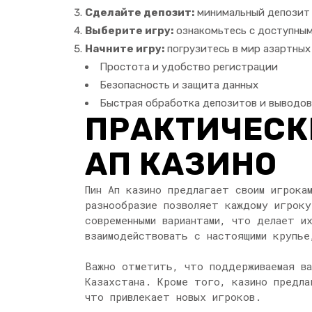
Сделайте депозит:
минимальный депозит с
Выберите игру:
ознакомьтесь с доступным
Начните игру:
погрузитесь в мир азартных
Простота и удобство регистрации
Безопасность и защита данных
Быстрая обработка депозитов и выводов
ПРАКТИЧЕСК
АП КАЗИНО
Пин Ап казино предлагает своим игрока
разнообразие позволяет каждому игроку
современными вариантами, что делает и
взаимодействовать с настоящими крупье
Важно отметить, что поддерживаемая ва
Казахстана. Кроме того, казино предла
что привлекает новых игроков.