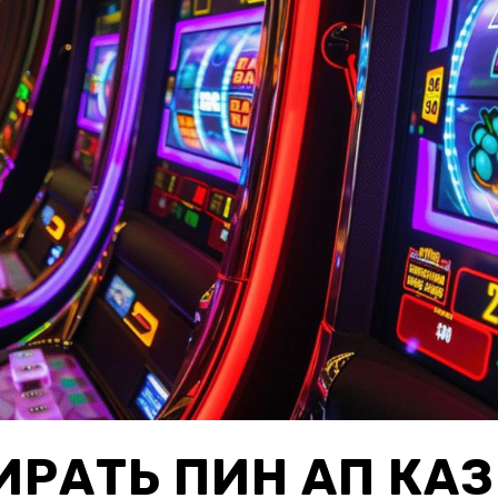
ИРАТЬ ПИН АП КА