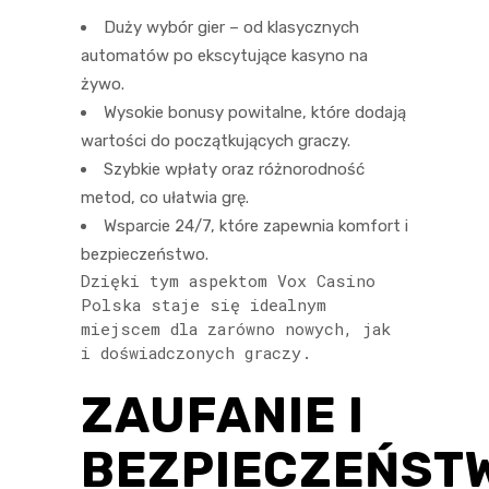
Duży wybór gier – od klasycznych
automatów po ekscytujące kasyno na
żywo.
Wysokie bonusy powitalne, które dodają
wartości do początkujących graczy.
Szybkie wpłaty oraz różnorodność
metod, co ułatwia grę.
Wsparcie 24/7, które zapewnia komfort i
bezpieczeństwo.
Dzięki tym aspektom Vox Casino
Polska staje się idealnym
miejscem dla zarówno nowych, jak
i doświadczonych graczy.
ZAUFANIE I
BEZPIECZEŃST