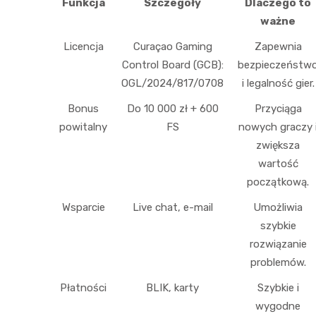
Funkcja
Szczegóły
Dlaczego to
ważne
Licencja
Curaçao Gaming
Zapewnia
Control Board (GCB):
bezpieczeństw
OGL/2024/817/0708
i legalność gier.
Bonus
Do 10 000 zł + 600
Przyciąga
powitalny
FS
nowych graczy 
zwiększa
wartość
początkową.
Wsparcie
Live chat, e-mail
Umożliwia
szybkie
rozwiązanie
problemów.
Płatności
BLIK, karty
Szybkie i
wygodne