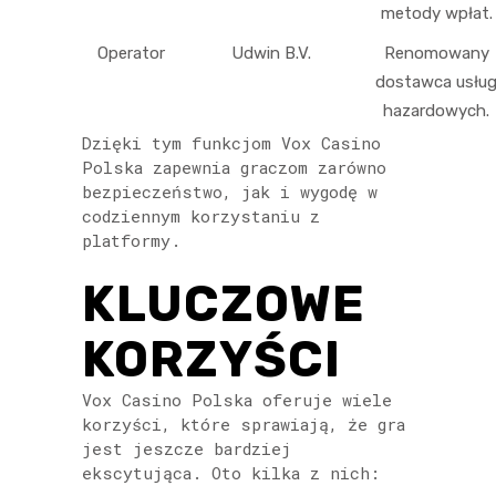
metody wpłat.
Operator
Udwin B.V.
Renomowany
dostawca usłu
hazardowych.
Dzięki tym funkcjom Vox Casino
Polska zapewnia graczom zarówno
bezpieczeństwo, jak i wygodę w
codziennym korzystaniu z
platformy.
KLUCZOWE
KORZYŚCI
Vox Casino Polska oferuje wiele
korzyści, które sprawiają, że gra
jest jeszcze bardziej
ekscytująca. Oto kilka z nich: