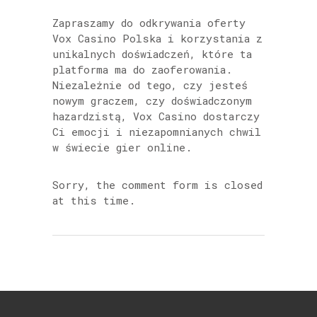
Zapraszamy do odkrywania oferty
Vox Casino Polska i korzystania z
unikalnych doświadczeń, które ta
platforma ma do zaoferowania.
Niezależnie od tego, czy jesteś
nowym graczem, czy doświadczonym
hazardzistą, Vox Casino dostarczy
Ci emocji i niezapomnianych chwil
w świecie gier online.
Sorry, the comment form is closed
at this time.