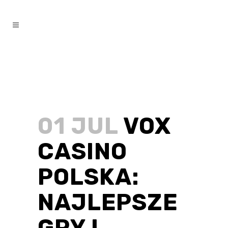
01 JUL
VOX
CASINO
POLSKA:
NAJLEPSZE
GRY I