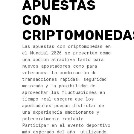
APUESTAS
CON
CRIPTOMONEDA
Las apuestas con criptomonedas en
el Mundial 2026 se presentan como
una opción atractiva tanto para
nuevos apostadores como para
veteranos. La combinación de
transacciones rápidas, seguridad
mejorada y la posibilidad de
aprovechar las fluctuaciones en
tiempo real asegura que los
apostadores puedan disfrutar de
una experiencia emocionante y
potencialmente rentable.
Participar en el evento deportivo
más esperado del año, utilizando