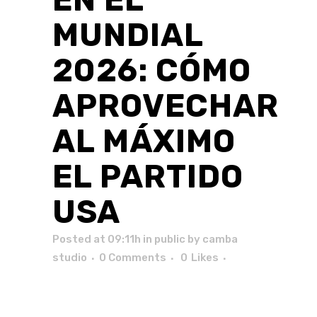
MUNDIAL
2026: CÓMO
APROVECHAR
AL MÁXIMO
EL PARTIDO
USA
Posted at 09:11h
in
public
by
camba
studio
0 Comments
0
Likes