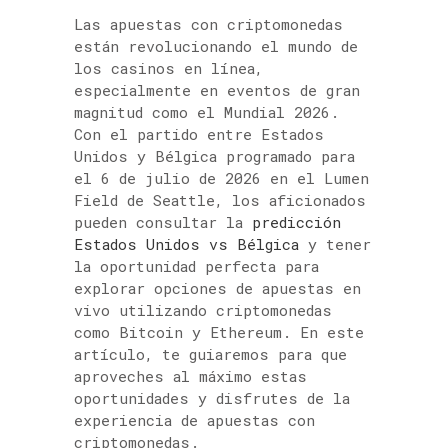
Las apuestas con criptomonedas
están revolucionando el mundo de
los casinos en línea,
especialmente en eventos de gran
magnitud como el Mundial 2026.
Con el partido entre Estados
Unidos y Bélgica programado para
el 6 de julio de 2026 en el Lumen
Field de Seattle, los aficionados
pueden consultar la
predicción
Estados Unidos vs Bélgica
y tener
la oportunidad perfecta para
explorar opciones de apuestas en
vivo utilizando criptomonedas
como Bitcoin y Ethereum. En este
artículo, te guiaremos para que
aproveches al máximo estas
oportunidades y disfrutes de la
experiencia de apuestas con
criptomonedas.