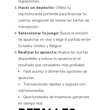
regulaciones.
Hacer un depósito:
Utiliza tu
criptomoneda preferida para financiar tu
cuenta; asegúrate de revisar las tarifas de
transacción.
Seleccionar tu juego:
Busca la sección
de apuestas en vivo y elige el partido entre
Estados Unidos y Bélgica.
Realizar tu apuesta:
Analiza las cuotas
disponibles y coloca tu apuesta en el
resultado que consideres más probable.
Fácil acceso a diferentes opciones de
apuestas.
Transacciones rápidas y seguras con
criptomonedas.
Oportunidades de maximizar ganancias
en tiempo real.