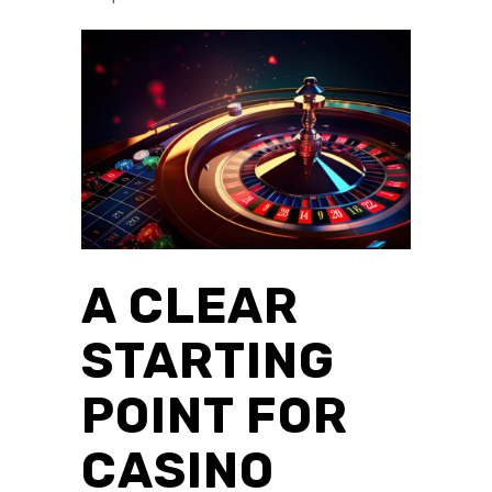
A CLEAR
STARTING
POINT FOR
CASINO