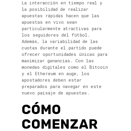
La interacción en tiempo real y
la posibilidad de realizar
apuestas rápidas hacen que las
apuestas en vivo sean
particularmente atractivas para
los seguidores del fútbol.
Además, la variabilidad de las
cuotas durante el partido puede
ofrecer oportunidades únicas para
maximizar ganancias. Con las
monedas digitales como el Bitcoin
y el Ethereum en auge, los
apostadores deben estar
preparados para navegar en este
nuevo paisaje de apuestas.
CÓMO
COMENZAR