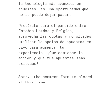
la tecnología más avanzada en
apuestas, es una oportunidad que
no se puede dejar pasar.
Prepárate para el partido entre
Estados Unidos y Bélgica,
aprovecha las cuotas y no olvides
utilizar la opción de apuestas en
vivo para aumentar tu
experiencia. ¡Que comience la
acción y que tus apuestas sean
exitosas!
Sorry, the comment form is closed
at this time.