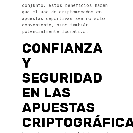
conjunto, estos beneficios hacen
que el uso de criptomonedas en
apuestas deportivas sea no solo
conveniente, sino también
potencialmente lucrativo.
CONFIANZA
Y
SEGURIDAD
EN LAS
APUESTAS
CRIPTOGRÁFIC