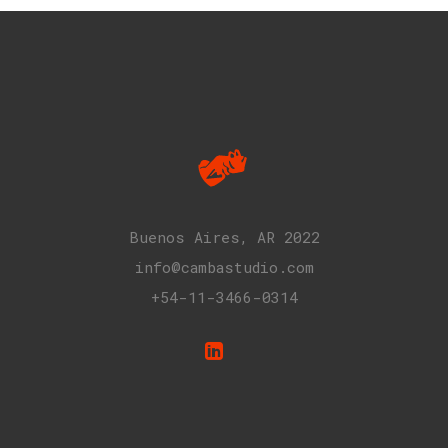
Buenos Aires, AR 2022
info@cambastudio.com
+54-11-3466-0314