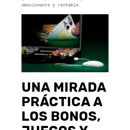
emocionante y rentable.
UNA MIRADA
PRÁCTICA A
LOS BONOS,