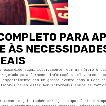
 COMPLETO PARA A
E ÀS NECESSIDADE
EAIS
e expandido significativamente, com um número cres
projetado para fornecer informações relevantes e p
, especialmente com um grande evento como a Copa do
stadores devem estar bem informados sobre as tátic
ráticas, o guia também abrange a importância das ap
l nas plataformas de apostas modernas, oferecendo s