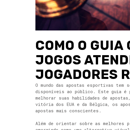
COMO O GUIA
JOGOS ATEND
JOGADORES R
O mundo das apostas esportivas tem s
disponíveis ao público. Este guia é 
melhorar suas habilidades de apostas
vitória dos EUA e da Bélgica, os apo
apostas mais conscientes.
Além de orientar sobre as melhores p
emergindo como uma alternativa viáve