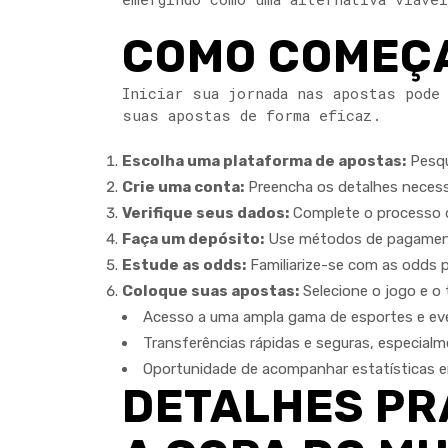
COMO COMEÇA
Iniciar sua jornada nas apostas pode
suas apostas de forma eficaz.
Escolha uma plataforma de apostas:
Pesqu
Crie uma conta:
Preencha os detalhes necessári
Verifique seus dados:
Complete o processo de
Faça um depósito:
Use métodos de pagamento
Estude as odds:
Familiarize-se com as odds p
Coloque suas apostas:
Selecione o jogo e o 
Acesso a uma ampla gama de esportes e ev
Transferências rápidas e seguras, especial
Oportunidade de acompanhar estatísticas e
DETALHES PR