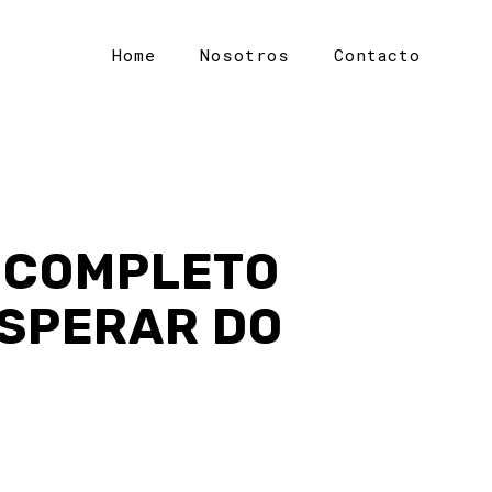
Home
Nosotros
Contacto
A COMPLETO
ESPERAR DO