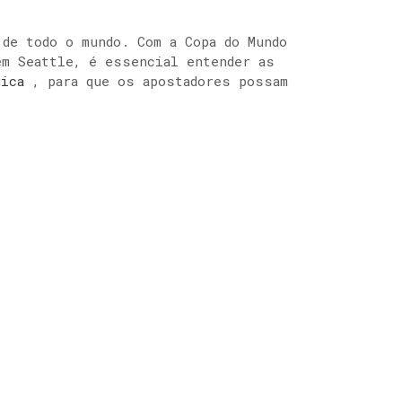
de todo o mundo. Com a Copa do Mundo
em Seattle, é essencial entender as
gica
, para que os apostadores possam