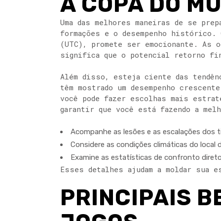
A COPA DO M
Uma das melhores maneiras de se prep
formações e o desempenho histórico. 
(UTC), promete ser emocionante. As o
significa que o potencial retorno fi
Além disso, esteja ciente das tendên
têm mostrado um desempenho crescente
você pode fazer escolhas mais estrat
garantir que você está fazendo a mel
Acompanhe as lesões e as escalações dos t
Considere as condições climáticas do local
Examine as estatísticas de confronto direto
Esses detalhes ajudam a moldar sua e
PRINCIPAIS B