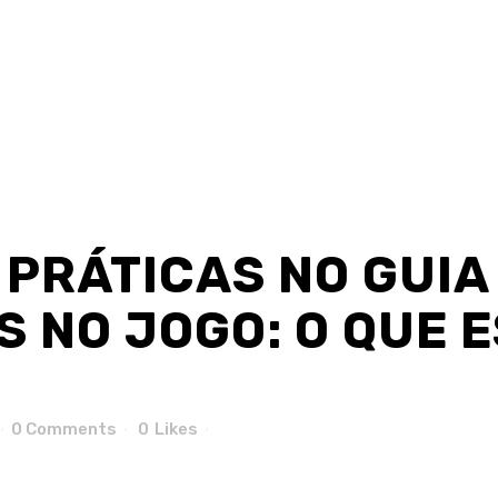
 PRÁTICAS NO GUI
 NO JOGO: O QUE 
0 Comments
0
Likes