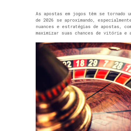
As apostas em jogos têm se tornado u
de 2026 se aproximando, especialment
nuances e estratégias de apostas, c
maximizar suas chances de vitória e 