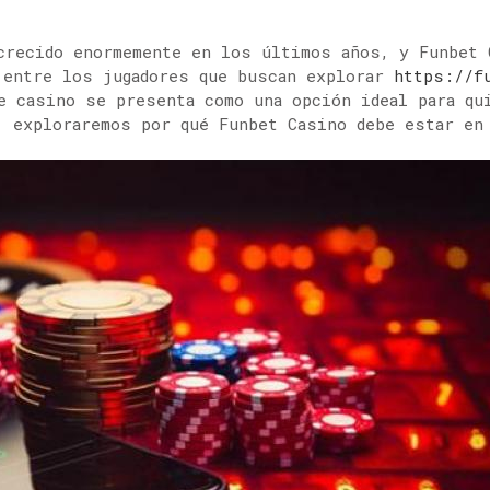
crecido enormemente en los últimos años, y Funbet 
 entre los jugadores que buscan explorar
https://f
e casino se presenta como una opción ideal para qu
, exploraremos por qué Funbet Casino debe estar en