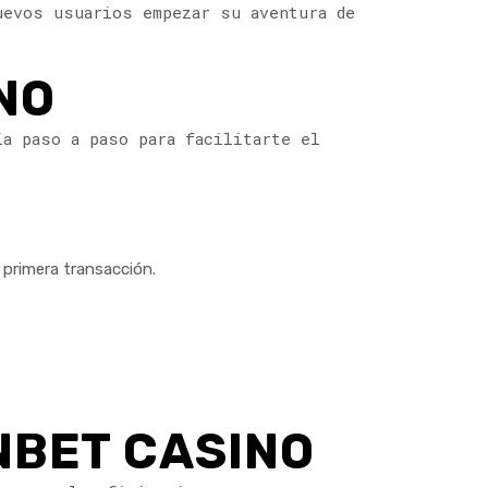
uevos usuarios empezar su aventura de
NO
ía paso a paso para facilitarte el
 primera transacción.
NBET CASINO