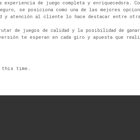
a experiencia de juego completa y enriquecedora. C
eguro, se posiciona como una de las mejores opcion
ad y atención al cliente lo hace destacar entre otr
utar de juegos de calidad y la posibilidad de gana
versión te esperan en cada giro y apuesta que real
 this time.