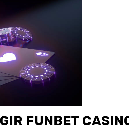
EGIR FUNBET CASIN