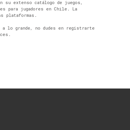
on su extenso catálogo de juegos,
es para jugadores en Chile. La
as plataformas.
r a lo grande, no dudes en registrarte
ices.