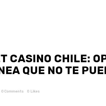
 CASINO CHILE: O
NEA QUE NO TE PU
0 Comments
0
Likes