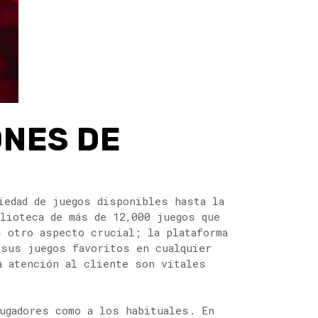
ONES DE
iedad de juegos disponibles hasta la
lioteca de más de 12,000 juegos que
s otro aspecto crucial; la plataforma
 sus juegos favoritos en cualquier
a atención al cliente son vitales
ugadores como a los habituales. En