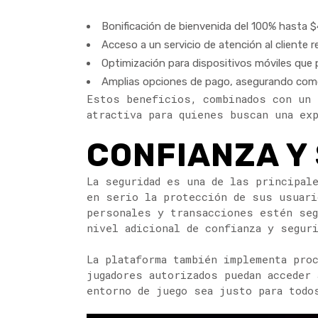
Bonificación de bienvenida del 100% hasta $
Acceso a un servicio de atención al cliente r
Optimización para dispositivos móviles que p
Amplias opciones de pago, asegurando como
Estos beneficios, combinados con un 
atractiva para quienes buscan una exp
CONFIANZA Y
La seguridad es una de las principal
en serio la protección de sus usuari
personales y transacciones estén seg
nivel adicional de confianza y seguri
La plataforma también implementa pro
jugadores autorizados puedan acceder
entorno de juego sea justo para todo