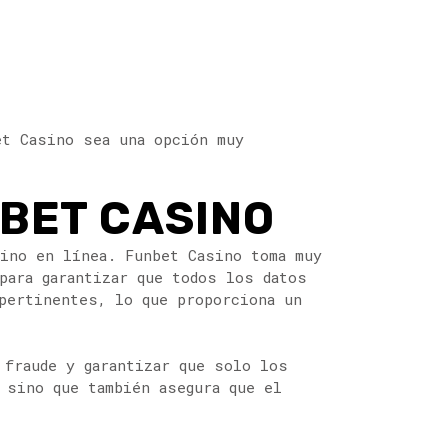
et Casino sea una opción muy
BET CASINO
sino en línea. Funbet Casino toma muy
para garantizar que todos los datos
pertinentes, lo que proporciona un
 fraude y garantizar que solo los
 sino que también asegura que el