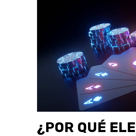
¿POR QUÉ EL