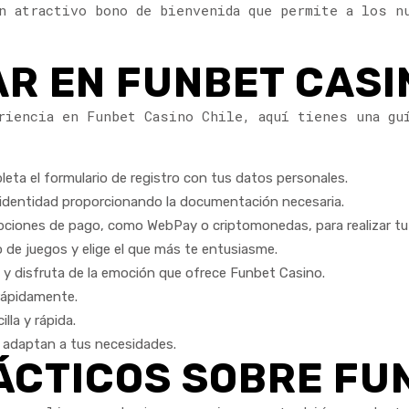
n atractivo bono de bienvenida que permite a los n
R EN FUNBET CASI
riencia en Funbet Casino Chile, aquí tienes una gu
mpleta el formulario de registro con tus datos personales.
u identidad proporcionando la documentación necesaria.
opciones de pago, como WebPay o criptomonedas, para realizar tu
 de juegos y elige el que más te entusiasme.
o y disfruta de la emoción que ofrece Funbet Casino.
 rápidamente.
lla y rápida.
 adaptan a tus necesidades.
ÁCTICOS SOBRE FU