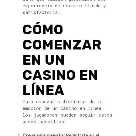
experiencia de usuario fluida y
satisfactoria.
CÓMO
COMENZAR
EN UN
CASINO EN
LÍNEA
Para empezar a disfrutar de la
emoción de un casino en línea,
los jugadores pueden seguir estos
pasos sencillos:
Crear una cuenta:
Regístrate en el