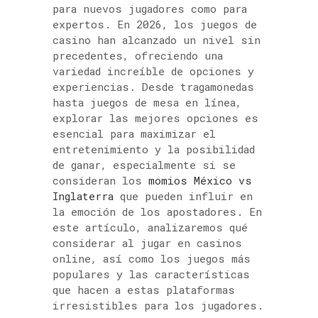
para nuevos jugadores como para
expertos. En 2026, los juegos de
casino han alcanzado un nivel sin
precedentes, ofreciendo una
variedad increíble de opciones y
experiencias. Desde tragamonedas
hasta juegos de mesa en línea,
explorar las mejores opciones es
esencial para maximizar el
entretenimiento y la posibilidad
de ganar, especialmente si se
consideran los
momios México vs
Inglaterra
que pueden influir en
la emoción de los apostadores. En
este artículo, analizaremos qué
considerar al jugar en casinos
online, así como los juegos más
populares y las características
que hacen a estas plataformas
irresistibles para los jugadores.