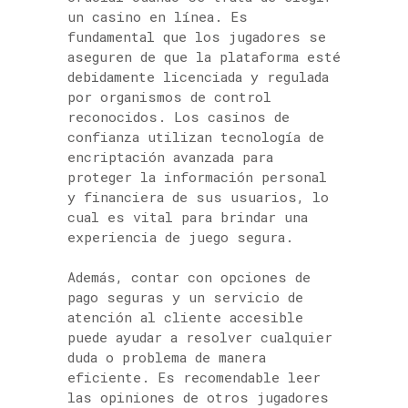
un casino en línea. Es
fundamental que los jugadores se
aseguren de que la plataforma esté
debidamente licenciada y regulada
por organismos de control
reconocidos. Los casinos de
confianza utilizan tecnología de
encriptación avanzada para
proteger la información personal
y financiera de sus usuarios, lo
cual es vital para brindar una
experiencia de juego segura.
Además, contar con opciones de
pago seguras y un servicio de
atención al cliente accesible
puede ayudar a resolver cualquier
duda o problema de manera
eficiente. Es recomendable leer
las opiniones de otros jugadores