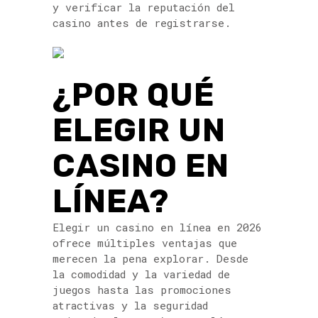
y verificar la reputación del
casino antes de registrarse.
¿POR QUÉ
ELEGIR UN
CASINO EN
LÍNEA?
Elegir un casino en línea en 2026
ofrece múltiples ventajas que
merecen la pena explorar. Desde
la comodidad y la variedad de
juegos hasta las promociones
atractivas y la seguridad