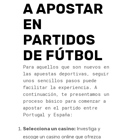
A APOSTAR
EN
PARTIDOS
DE FÚTBOL
Para aquellos que son nuevos en
las apuestas deportivas, seguir
unos sencillos pasos puede
facilitar la experiencia. A
continuación, te presentamos un
proceso básico para comenzar a
apostar en el partido entre
Portugal y España:
Selecciona un casino:
Investiga y
escoge un casino online que ofrezca