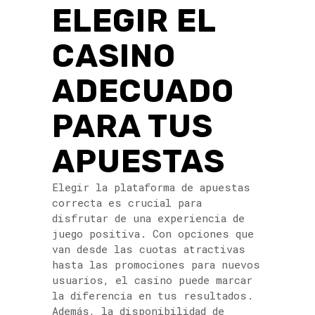
ELEGIR EL
CASINO
ADECUADO
PARA TUS
APUESTAS
Elegir la plataforma de apuestas
correcta es crucial para
disfrutar de una experiencia de
juego positiva. Con opciones que
van desde las cuotas atractivas
hasta las promociones para nuevos
usuarios, el casino puede marcar
la diferencia en tus resultados.
Además, la disponibilidad de