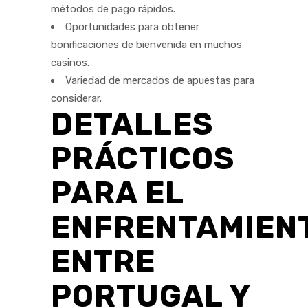
métodos de pago rápidos.
Oportunidades para obtener
bonificaciones de bienvenida en muchos
casinos.
Variedad de mercados de apuestas para
considerar.
DETALLES
PRÁCTICOS
PARA EL
ENFRENTAMIEN
ENTRE
PORTUGAL Y