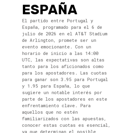
ESPAÑA
El partido entre Portugal y
España, programado para el 6 de
julio de 2026 en el AT&T Stadium
de Arlington, promete ser un
evento emocionante. Con un
horario de inicio a las 14:00
UTC, las expectativas son altas
tanto para los aficionados como
para los apostadores. Las cuotas
para ganar son 3.95 para Portugal
y 1.95 para España, lo que
sugiere un notable interés por
parte de los apostadores en este
enfrentamiento clave. Para
aquellos que no estén
familiarizados con las apuestas,
conocer estas cuotas es esencial,
ya que determinan el posible