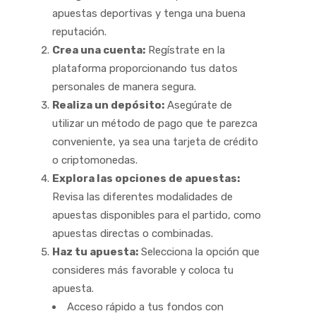
apuestas deportivas y tenga una buena
reputación.
Crea una cuenta:
Regístrate en la
plataforma proporcionando tus datos
personales de manera segura.
Realiza un depósito:
Asegúrate de
utilizar un método de pago que te parezca
conveniente, ya sea una tarjeta de crédito
o criptomonedas.
Explora las opciones de apuestas:
Revisa las diferentes modalidades de
apuestas disponibles para el partido, como
apuestas directas o combinadas.
Haz tu apuesta:
Selecciona la opción que
consideres más favorable y coloca tu
apuesta.
Acceso rápido a tus fondos con