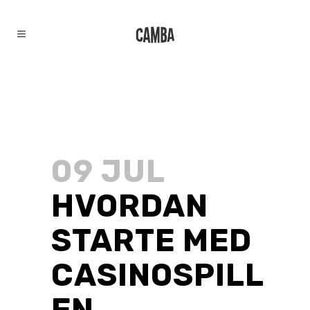
09 JUL
HVORDAN
STARTE MED
CASINOSPILL
EN