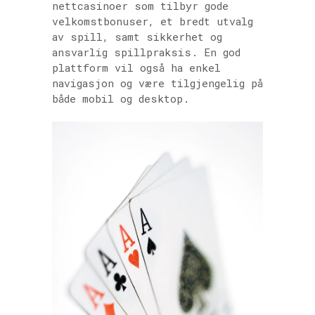
nettcasinoer som tilbyr gode
velkomstbonuser, et bredt utvalg
av spill, samt sikkerhet og
ansvarlig spillpraksis. En god
plattform vil også ha enkel
navigasjon og være tilgjengelig på
både mobil og desktop.