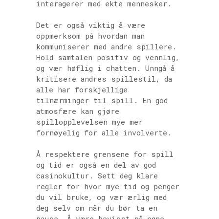
interagerer med ekte mennesker.
Det er også viktig å være
oppmerksom på hvordan man
kommuniserer med andre spillere.
Hold samtalen positiv og vennlig,
og vær høflig i chatten. Unngå å
kritisere andres spillestil, da
alle har forskjellige
tilnærminger til spill. En god
atmosfære kan gjøre
spillopplevelsen mye mer
fornøyelig for alle involverte.
Å respektere grensene for spill
og tid er også en del av god
casinokultur. Sett deg klare
regler for hvor mye tid og penger
du vil bruke, og vær ærlig med
deg selv om når du bør ta en
pause. Å være bevisst på egne