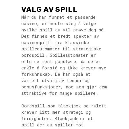
VALG AV SPILL
Når du har funnet et passende
casino, er neste steg å velge
hvilke spill du vil prøve deg på.
Det finnes et bredt spekter av
casinospill, fra klassiske
spilleautomater til strategiske
bordspill. Spilleautomater er
ofte de mest populære, da de er
enkle å forstå og ikke krever mye
forkunnskap. De har også et
variert utvalg av temaer og
bonusfunksjoner, noe som gjør dem
attraktive for mange spillere.
Bordspill som blackjack og rulett
krever litt mer strategi og
ferdigheter. Blackjack er et
spill der du spiller mot