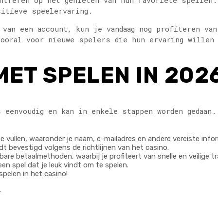
ntreren op het genieten van hun favoriete spellen.
sitieve speelervaring.
 van een account, kun je vandaag nog profiteren va
vooral voor nieuwe spelers die hun ervaring willen
MET SPELEN IN 202
 eenvoudig en kan in enkele stappen worden gedaan.
 vullen, waaronder je naam, e-mailadres en andere vereiste infor
dt bevestigd volgens de richtlijnen van het casino.
are betaalmethoden, waarbij je profiteert van snelle en veilige tr
en spel dat je leuk vindt om te spelen.
spelen in het casino!
.