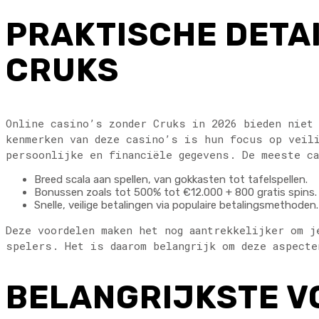
PRAKTISCHE DETAI
CRUKS
Online casino’s zonder Cruks in 2026 bieden niet 
kenmerken van deze casino’s is hun focus op veili
persoonlijke en financiële gegevens. De meeste ca
Breed scala aan spellen, van gokkasten tot tafelspellen.
Bonussen zoals tot 500% tot €12.000 + 800 gratis spins.
Snelle, veilige betalingen via populaire betalingsmethoden.
Deze voordelen maken het nog aantrekkelijker om j
spelers. Het is daarom belangrijk om deze aspecte
BELANGRIJKSTE V