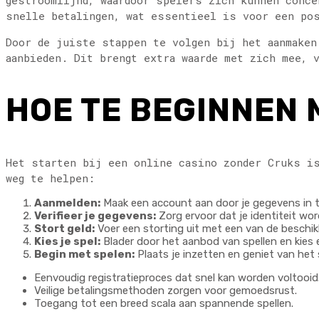
gestroomlijnd, waardoor spelers zich kunnen conce
snelle betalingen, wat essentieel is voor een po
Door de juiste stappen te volgen bij het aanmaken
aanbieden. Dit brengt extra waarde met zich mee, 
HOE TE BEGINNEN 
Het starten bij een online casino zonder Cruks is
weg te helpen:
Aanmelden:
Maak een account aan door je gegevens in te
Verifieer je gegevens:
Zorg ervoor dat je identiteit wor
Stort geld:
Voer een storting uit met een van de beschikb
Kies je spel:
Blader door het aanbod van spellen en kies e
Begin met spelen:
Plaats je inzetten en geniet van het 
Eenvoudig registratieproces dat snel kan worden voltooid
Veilige betalingsmethoden zorgen voor gemoedsrust.
Toegang tot een breed scala aan spannende spellen.