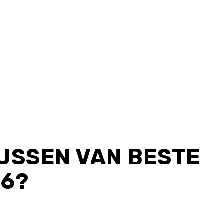
USSEN VAN BESTE
26?