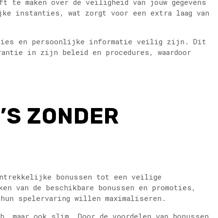
ft te maken over de veiligheid van jouw gegevens
jke instanties, wat zorgt voor een extra laag van
ties en persoonlijke informatie veilig zijn. Dit
rantie in zijn beleid en procedures, waardoor
’S ZONDER
antrekkelijke bonussen tot een veilige
ken van de beschikbare bonussen en promoties,
 hun spelervaring willen maximaliseren.
h, maar ook slim. Door de voordelen van bonussen,