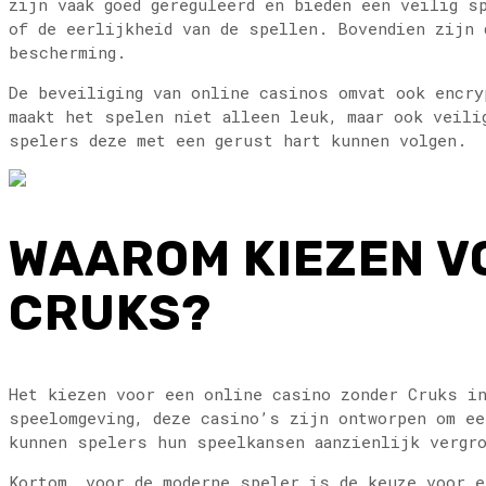
zijn vaak goed gereguleerd en bieden een veilig s
of de eerlijkheid van de spellen. Bovendien zijn 
bescherming.
De beveiliging van online casinos omvat ook encry
maakt het spelen niet alleen leuk, maar ook veili
spelers deze met een gerust hart kunnen volgen.
WAAROM KIEZEN V
CRUKS?
Het kiezen voor een online casino zonder Cruks in
speelomgeving, deze casino’s zijn ontworpen om ee
kunnen spelers hun speelkansen aanzienlijk vergro
Kortom, voor de moderne speler is de keuze voor e