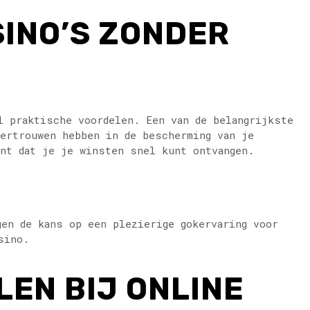
SINO’S ZONDER
l praktische voordelen. Een van de belangrijkste
ertrouwen hebben in de bescherming van je
nt dat je je winsten snel kunt ontvangen.
gen de kans op een plezierige gokervaring voor
sino.
EN BIJ ONLINE