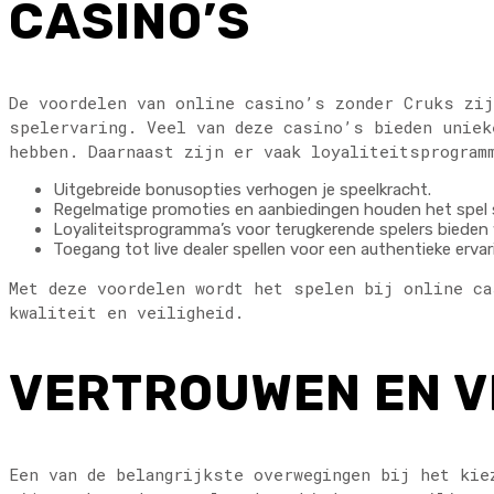
CASINO’S
De voordelen van online casino’s zonder Cruks zij
spelervaring. Veel van deze casino’s bieden uniek
hebben. Daarnaast zijn er vaak loyaliteitsprogram
Uitgebreide bonusopties verhogen je speelkracht.
Regelmatige promoties en aanbiedingen houden het spel
Loyaliteitsprogramma’s voor terugkerende spelers bieden 
Toegang tot live dealer spellen voor een authentieke ervar
Met deze voordelen wordt het spelen bij online ca
kwaliteit en veiligheid.
VERTROUWEN EN VE
Een van de belangrijkste overwegingen bij het kie