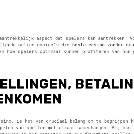
aantrekkelijk aspect dat spelers kan aantrekken. V
illende online casino’s die
beste casino zonder cr
en hoe spelers optimaal kunnen profiteren van hun 
ELLINGEN, BETALI
MENKOMEN
sino, is het van cruciaal belang om te begrijpen h
pelen van spellen met elkaar samenhangen. Bij cas