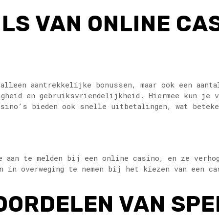
LS VAN ONLINE CA
alleen aantrekkelijke bonussen, maar ook een aanta
gheid en gebruiksvriendelijkheid. Hiermee kun je v
sino’s bieden ook snelle uitbetalingen, wat beteke
e aan te melden bij een online casino, en ze verho
n in overweging te nemen bij het kiezen van een ca
OORDELEN VAN SPEL