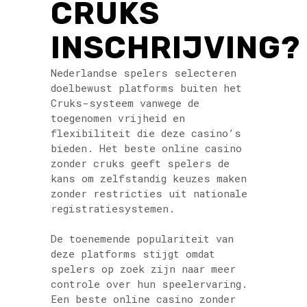
CRUKS
INSCHRIJVING?
Nederlandse spelers selecteren
doelbewust platforms buiten het
Cruks-systeem vanwege de
toegenomen vrijheid en
flexibiliteit die deze casino’s
bieden. Het beste online casino
zonder cruks geeft spelers de
kans om zelfstandig keuzes maken
zonder restricties uit nationale
registratiesystemen.
De toenemende populariteit van
deze platforms stijgt omdat
spelers op zoek zijn naar meer
controle over hun speelervaring.
Een beste online casino zonder