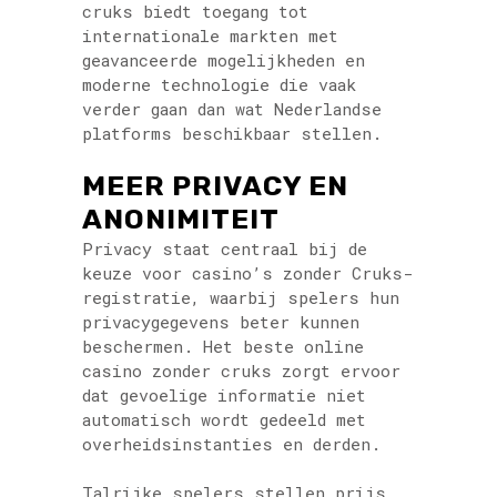
cruks biedt toegang tot
internationale markten met
geavanceerde mogelijkheden en
moderne technologie die vaak
verder gaan dan wat Nederlandse
platforms beschikbaar stellen.
MEER PRIVACY EN
ANONIMITEIT
Privacy staat centraal bij de
keuze voor casino’s zonder Cruks-
registratie, waarbij spelers hun
privacygegevens beter kunnen
beschermen. Het beste online
casino zonder cruks zorgt ervoor
dat gevoelige informatie niet
automatisch wordt gedeeld met
overheidsinstanties en derden.
Talrijke spelers stellen prijs