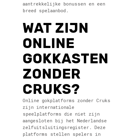
aantrekkelijke bonussen en een
breed spelaanbod.
WAT ZIJN
ONLINE
GOKKASTEN
ZONDER
CRUKS?
Online gokplatforms zonder Cruks
zijn internationale
speelplatforms die niet zijn
aangesloten bij het Nederlandse
zelfuitsluitingsregister. Deze
platforms stellen spelers in