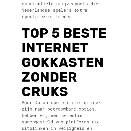
substantiële prijzenpools die
Nederlandse spelers extra
speelplezier bieden.
TOP 5 BESTE
INTERNET
GOKKASTEN
ZONDER
CRUKS
Voor Dutch spelers die op zoek
zijn naar betrouwbare opties,
hebben wij een selectie
samengesteld van platforms die
uitblinken in veiligheid en