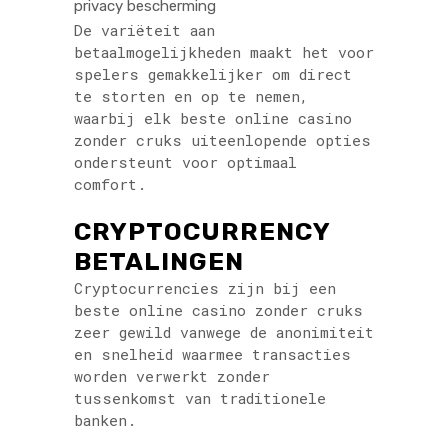
privacy bescherming
De variëteit aan
betaalmogelijkheden maakt het voor
spelers gemakkelijker om direct
te storten en op te nemen,
waarbij elk beste online casino
zonder cruks uiteenlopende opties
ondersteunt voor optimaal
comfort.
CRYPTOCURRENCY
BETALINGEN
Cryptocurrencies zijn bij een
beste online casino zonder cruks
zeer gewild vanwege de anonimiteit
en snelheid waarmee transacties
worden verwerkt zonder
tussenkomst van traditionele
banken.