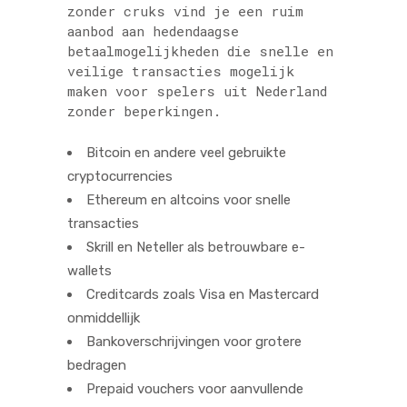
zonder cruks vind je een ruim
aanbod aan hedendaagse
betaalmogelijkheden die snelle en
veilige transacties mogelijk
maken voor spelers uit Nederland
zonder beperkingen.
Bitcoin en andere veel gebruikte
cryptocurrencies
Ethereum en altcoins voor snelle
transacties
Skrill en Neteller als betrouwbare e-
wallets
Creditcards zoals Visa en Mastercard
onmiddellijk
Bankoverschrijvingen voor grotere
bedragen
Prepaid vouchers voor aanvullende