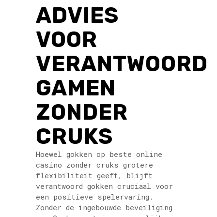
ADVIES
VOOR
VERANTWOORD
GAMEN
ZONDER
CRUKS
Hoewel gokken op beste online
casino zonder cruks grotere
flexibiliteit geeft, blijft
verantwoord gokken cruciaal voor
een positieve spelervaring.
Zonder de ingebouwde beveiliging