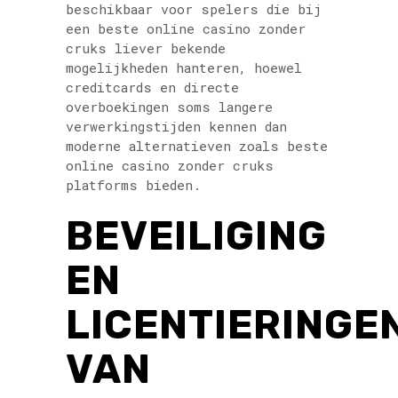
beschikbaar voor spelers die bij
een beste online casino zonder
cruks liever bekende
mogelijkheden hanteren, hoewel
creditcards en directe
overboekingen soms langere
verwerkingstijden kennen dan
moderne alternatieven zoals beste
online casino zonder cruks
platforms bieden.
BEVEILIGING
EN
LICENTIERINGE
VAN