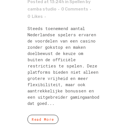
Posted at 13:24h
in
Spellen
by
camba studio
0 Comments
0
Likes
Steeds toenemend aantal
Nederlandse spelers ervaren
de voordelen van een casino
zonder gokstop en maken
doelbewust de keuze om
buiten de officiële
restricties te spelen. Deze
platforms bieden niet alleen
grotere vrijheid en meer
flexibiliteit, maar ook
aantrekkelijke bonussen en
een uitgebreider gamingaanbod
dat goed...
Read More