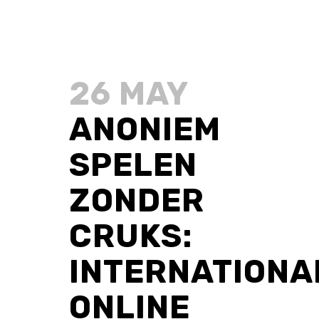
26 MAY
ANONIEM
SPELEN
ZONDER
CRUKS:
INTERNATIONA
ONLINE