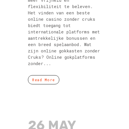
meer vrijheid en
flexibiliteit te beleven.
Het vinden van een beste
online casino zonder cruks
biedt toegang tot
internationale platforms met
aantrekkelijke bonussen en
een breed spelaanbod. Wat
zijn online gokkasten zonder
Cruks? Online gokplatforms
zonder...
Read More
26 MAY