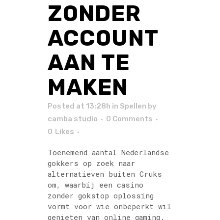
ZONDER
ACCOUNT
AAN TE
MAKEN
Posted at 13:28h
in
Spellen
by
camba studio
0 Comments
0
Likes
Toenemend aantal Nederlandse
gokkers op zoek naar
alternatieven buiten Cruks
om, waarbij een casino
zonder gokstop oplossing
vormt voor wie onbeperkt wil
genieten van online gaming.