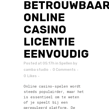
BETROUWBAA
ONLINE
CASINO
LICENTIE
EENVOUDIG
Posted at 05:17h
in
Spellen
by
camba studio
0 Comments
0
Likes
Online casino-spelen wordt
steeds populairder, maar het
is essentieel om te weten
of je speelt bij een
gereguleerd platform. De