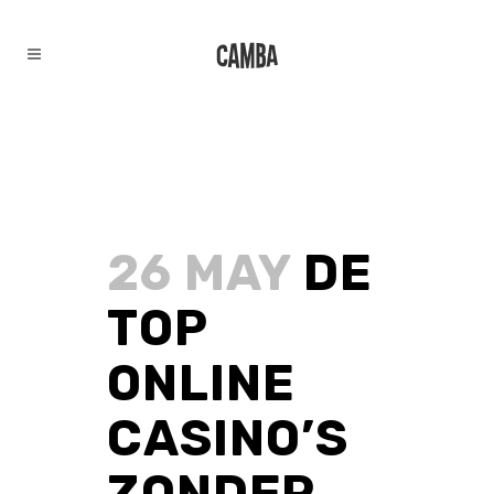
26 MAY
DE
TOP
ONLINE
CASINO’S
ZONDER