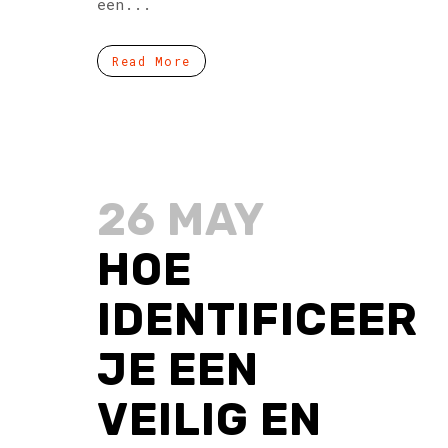
een...
Read More
26 MAY
HOE
IDENTIFICEER
JE EEN
VEILIG EN