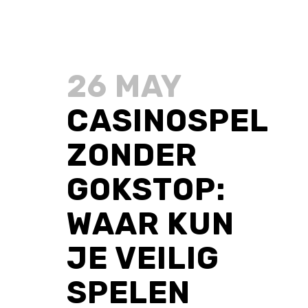
26 MAY
CASINOSPEL
ZONDER
GOKSTOP:
WAAR KUN
JE VEILIG
SPELEN