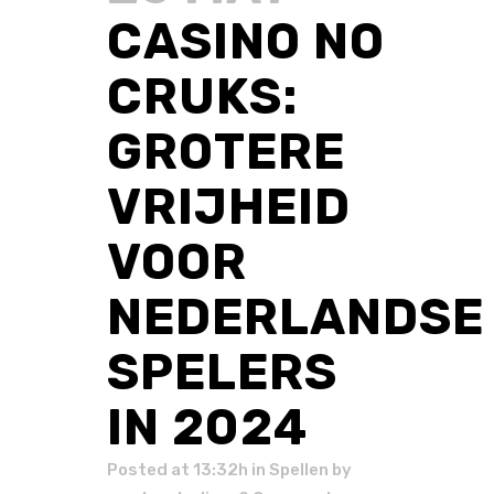
CASINO NO
CRUKS:
GROTERE
VRIJHEID
VOOR
NEDERLANDSE
SPELERS
IN 2024
Posted at 13:32h
in
Spellen
by