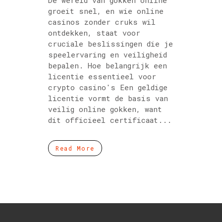
De wereld van gokken online
groeit snel, en wie online
casinos zonder cruks wil
ontdekken, staat voor
cruciale beslissingen die je
speelervaring en veiligheid
bepalen. Hoe belangrijk een
licentie essentieel voor
crypto casino's Een geldige
licentie vormt de basis van
veilig online gokken, want
dit officieel certificaat...
Read More