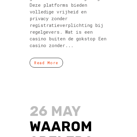
Deze platforms bieden
volledige vrijheid en
privacy zonder
registratieverplichting bij
regelgevers. Wat is een
casino buiten de gokstop Een
casino zonder...
Read More
26 MAY
WAAROM