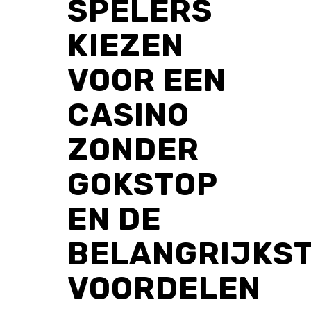
SPELERS
KIEZEN
VOOR EEN
CASINO
ZONDER
GOKSTOP
EN DE
BELANGRIJKS
VOORDELEN