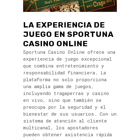
LA EXPERIENCIA DE
JUEGO EN SPORTUNA
CASINO ONLINE
Sportuna Casino Online ofrece una
experiencia de juego excepcional
que combina entretenimiento y
responsabilidad financiera. La
plataforma no solo proporciona
una amplia gama de juegos,
incluyendo tragaperras y casino
en vivo, sino que también se
preocupa por la seguridad y el
bienestar de sus usuarios. Con un
sistema de atención al cliente
multicanal, los apostadores
pueden obtener asistencia rápida