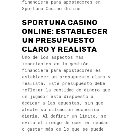
financiera para apostadores en
Sportuna Casino Online
SPORTUNA CASINO
ONLINE: ESTABLECER
UN PRESUPUESTO
CLARO Y REALISTA
Uno de los aspectos más
importantes en la gestión
financiera para apostadores es
establecer un presupuesto claro y
realista. Este presupuesto debe
reflejar la cantidad de dinero que
un jugador está dispuesto a
dedicar a las apuestas, sin que
afecte su situación económica
diaria. Al definir un límite, se
evita el riesgo de caer en deudas
o gastar más de lo que se puede