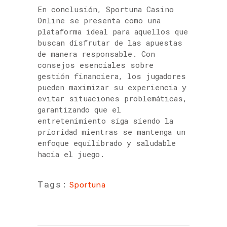
En conclusión, Sportuna Casino
Online se presenta como una
plataforma ideal para aquellos que
buscan disfrutar de las apuestas
de manera responsable. Con
consejos esenciales sobre
gestión financiera, los jugadores
pueden maximizar su experiencia y
evitar situaciones problemáticas,
garantizando que el
entretenimiento siga siendo la
prioridad mientras se mantenga un
enfoque equilibrado y saludable
hacia el juego.
Tags:
Sportuna