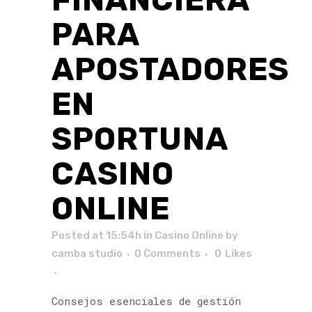
PARA
APOSTADORES
EN
SPORTUNA
CASINO
ONLINE
Posted at 15:54h
in
Casino Online
by
camba studio
0 Comments
0
Likes
Consejos esenciales de gestión