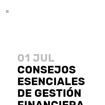
01 JUL
CONSEJOS
ESENCIALES
DE GESTIÓN
FINANCIERA