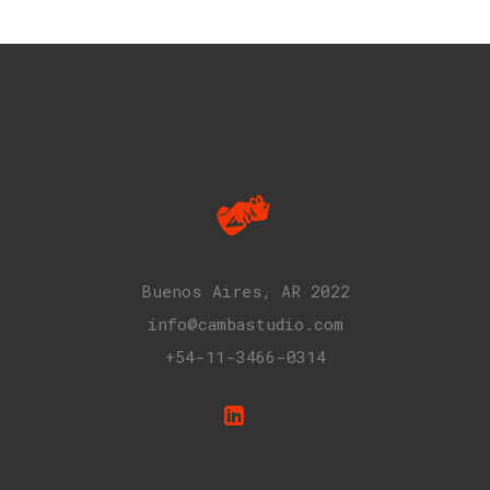
Buenos Aires, AR 2022
info@cambastudio.com
+54-11-3466-0314