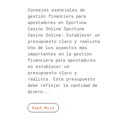
Consejos esenciales de
gestión financiera para
apostadores en Sportuna
Casino Online Sportuna
Casino Online: Establecer un
presupuesto claro y realista
Uno de los aspectos más
importantes en la gestión
financiera para apostadores
es establecer un
presupuesto claro y
realista. Este presupuesto
debe reflejar la cantidad de
dinero...
Read More