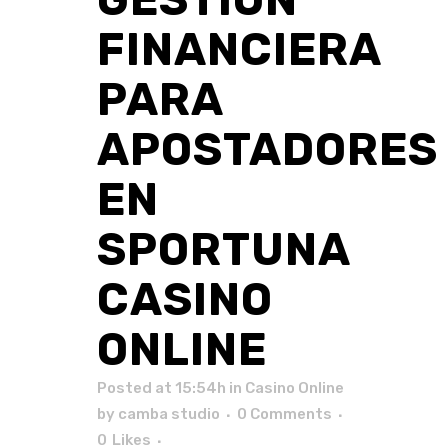
FINANCIERA
PARA
APOSTADORES
EN
SPORTUNA
CASINO
ONLINE
Posted at 15:54h
in
Casino Online
by
camba studio
0 Comments
0
Likes