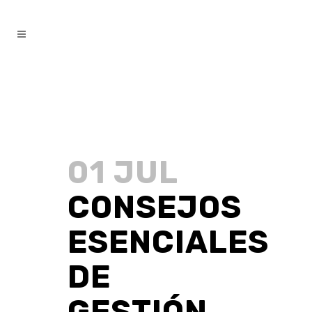
01 JUL
CONSEJOS
ESENCIALES
DE
GESTIÓN